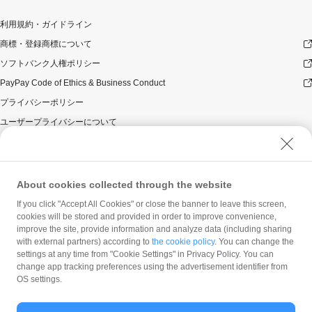
利用規約・ガイドライン
商標・登録商標について
ソフトバンク人権ポリシー
PayPay Code of Ethics & Business Conduct
プライバシーポリシー
ユーザープライバシーについて
ユーザーセキュリティについて
ウェブサイト利用規約
反社会的勢力に対する方針
About cookies collected through the website
勧誘方針
If you click "Accept All Cookies" or close the banner to leave this screen,
cookies will be stored and provided in order to improve convenience,
マネロン等基本方針
improve the site, provide information and analyze data (including sharing
カスタマーハラスメントに関する当社の考え方
with external partners) according to
the cookie policy
. You can change the
settings at any time from "Cookie Settings" in Privacy Policy. You can
change app tracking preferences using the advertisement identifier from
OS settings.