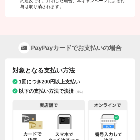
約違反です。判明した場合、本キャンペーンによる付
与は取り消されます。
PayPayカードでお支払いの場合
対象となる支払い方法
1回につき200円以上支払い
以下の支払い方法で決済
（※1）