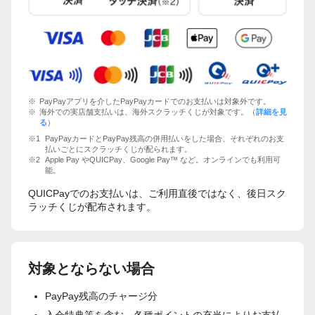
PayPayアプリを介したPayPayカードでのお支払いは対象外です。
海外での実店舗支払いは、海外スクラッチくじが対象です。（
詳細を見
る
）
PayPayカードとPayPay残高の併用払いをした場合、それぞれのお支
払いごとにスクラッチくじが配られます。
Apple Pay やQUICPay、Google Pay™ など。オンラインでも利用可
能。
QUICPayでのお支払いは、ご利用直後ではなく、後日スク
ラッチくじが配布されます。
対象とならない場合
PayPay残高のチャージ分
入会特典等を含む、各種ポイントの充当によりお支払