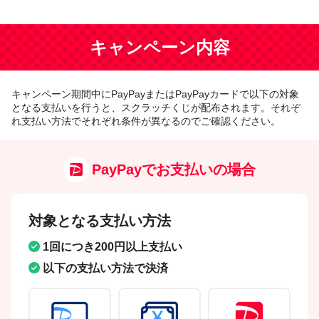
キャンペーン内容
キャンペーン期間中にPayPayまたはPayPayカードで以下の対象
となる支払いを行うと、スクラッチくじが配布されます。それぞ
れ支払い方法でそれぞれ条件が異なるのでご確認ください。
PayPayでお支払いの場合
対象となる支払い方法
1回につき200円以上支払い
以下の支払い方法で決済