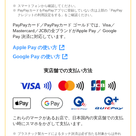
スマートフォンから確認してください。
PayPayカードをPayPayアプリに登録していない方は上部の「PayPay
クレジットの利用設定をする」をご確認ください。
PayPayカード／PayPayカード ゴールドでは、Visa／
Mastercard／JCBの全ブランドがApple Pay ／ Google
Pay 決済に対応しています。
Apple Pay の使い方
Google Pay の使い方
実店舗での支払い方法
これらのマークがあるお店で、日本国内の実店舗での支払
い時にスマホをかざして支払います。
プラスチック製カードによるタッチ決済は必ず当たる対象からは外れ