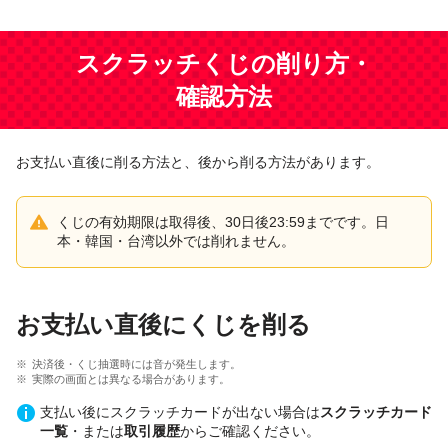
スクラッチくじの削り方・
確認方法
お支払い直後に削る方法と、後から削る方法があります。
くじの有効期限は取得後、30日後23:59までです。日
本・韓国・台湾以外では削れません。
お支払い直後にくじを削る
決済後・くじ抽選時には音が発生します。
実際の画面とは異なる場合があります。
支払い後にスクラッチカードが出ない場合は
スクラッチカード
一覧
・または
取引履歴
からご確認ください。