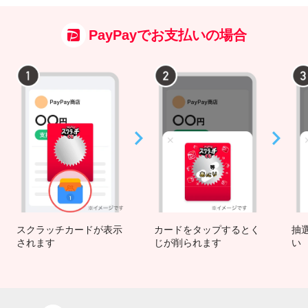
PayPayでお支払いの場合
スクラッチカードが表示
カードをタップするとく
抽
されます
じが削られます
い