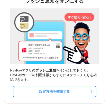
プッシュ通知をオンにする
PayPayアプリの
プッシュ通知
をオンにしておくと、
PayPayカードの利用速報からすぐにスクラッチくじを確
認できます。
設定方法を確認する