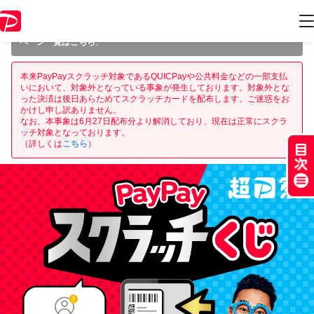
本キャンペーンは 2026年7月31日（金） 23:59 に終了致しました。ペー
ジ内の情報はキャンペーン終了時点のものになります。
開催中のキャン
ペーン一覧はこちら
。
本来PayPayスクラッチ対象であるQUICPayや公共料金などの一部支払
いにおいて、対象外となっている事象が発生しております。対象外とな
った決済は後日あらためてスクラッチカードを配布します。ご迷惑をお
かけし申し訳ありません。
なお、本事象は6月27日配布分より解消しており、現在は正常にスクラ
ッチ対象となっております。
（詳しくは
こちら
）