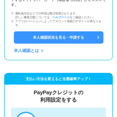
す。
運転免許証などでの申請は数日程度かかります。
詳しい審査日数については、
ヘルプページ
をご確認ください。
アプリのバージョンによってアカウント画面のデザインが異なりま
す。
本人確認状況を見る・申請する
本人確認とは
支払い方法を変えると当選確率アップ！
PayPayクレジットの
利用設定をする