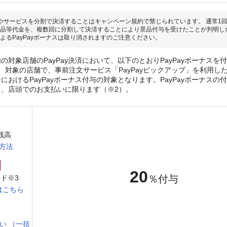
やサービスを分割で決済することはキャンペーン規約で禁じられています。 通常1
品等代金を、複数回に分割して決済することにより景品付与を受けたことが判明し
よるPayPayボーナスは取り消されますのご注意ください。
の対象店舗のPayPay決済において、以下のとおりPayPayボーナスを
、対象の店舗で、事前注文サービス「PayPayピックアップ」を利用し
おけるPayPayボーナス付与の対象となります。PayPayボーナスの付与
き、店頭でのお支払いに限ります（※2）。
y残高
方法
20
％付与
ド※3
はこちら
い （一括