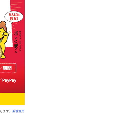
ります。
重複適用