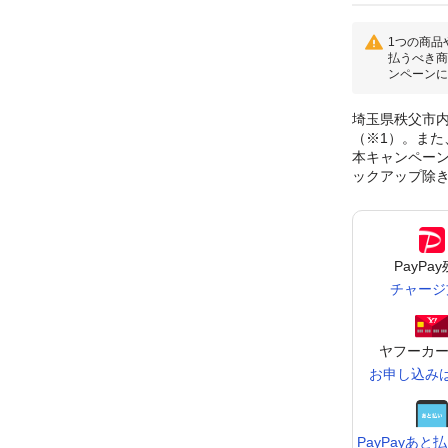
1つの商品
払うべき商
ンペーンに
埼玉県秩父市内
（※1）。また
本キャンペーンに
ックアップ除
PayPa
チャージ
ヤフーカー
お申し込み
PayPay
あと払