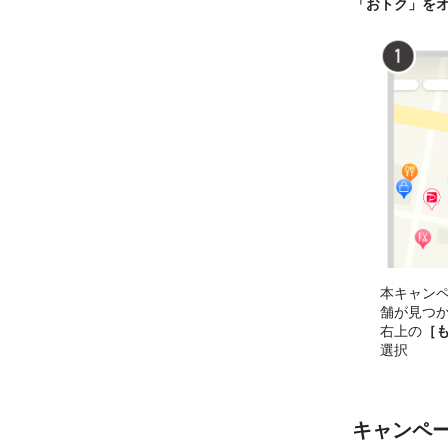
「おトク」を
本キャン
舗が見つ
右上の
［
選択
キャンペ