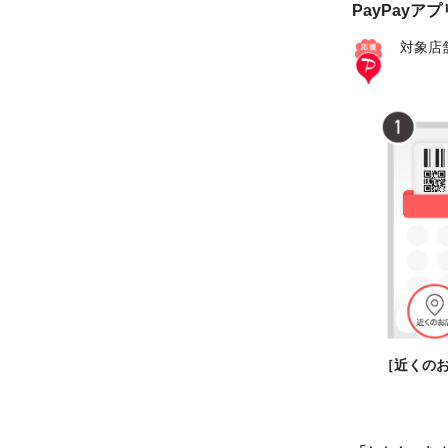
PayPayア
対象店
［近くの