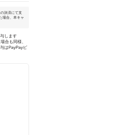
回の決済にて支
た場合、本キャ
付与します
た場合も同様、
はPayPayピ