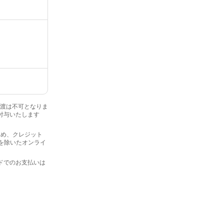
・譲渡は不可となりま
を付与いたします
を含め、クレジット
プを除いたオンライ
ードでのお支払いは