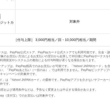
）
対象外
レジットカ
［付与上限］ 3,000円相当／回・10,000円相当／期間
ボーナスは、PayPay公式ストア、PayPayカード公式ストアでも利用可能です。出金
対象のお支払い方法によるお支払いの翌日から起算して30日後にPayPayボーナス
利用状況やシステム上の都合による付与時期が遅くなる場合があります。
ピックアップは、PayPay残高でのみお支払いが可能です。「Yahoo! JAPANカード」
い、「PayPayあと払い（一括のみ）」では利用できません。PayPayピックアッ
キャンペーンの対象外です。
ド」は「Yahoo! JAPANカード」の愛称です。PayPayアプリを介さないヤフーカ
外です。
内容および適用条件などは、予告なく変更または中止する場合があります。
・Alipay（支付宝）でのお支払いは対象外です。