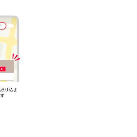
に絞り込ま
ます