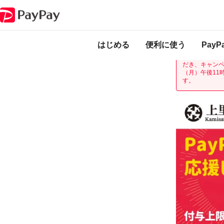
キャンペーン
第2弾 がんばろう上里！最大30％戻ってくるキャンペーン
本キャンペーン
になります。
開
はじめる
便利に使う
Pay
現在開催中の「
だき、キャンペ
（月）午後11
す。