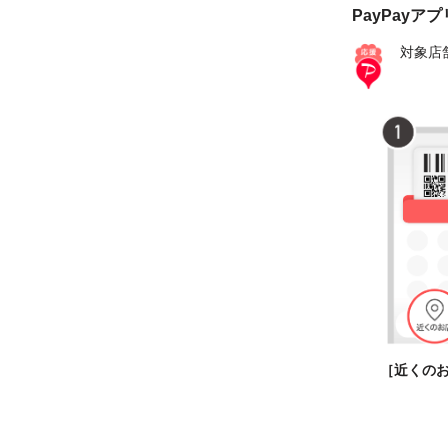
PayPayア
対象店
［近くの