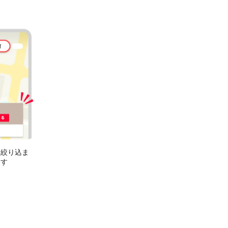
に絞り込ま
ます