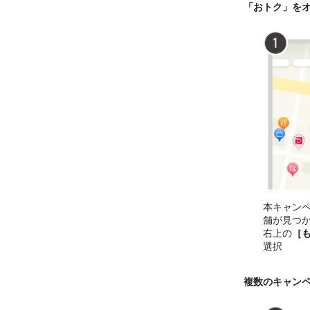
「おトク」を
本キャン
舗が見つ
右上の
［
選択
複数のキャン