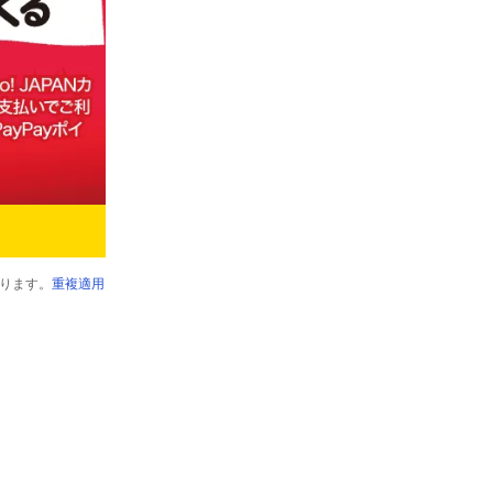
ります。
重複適用