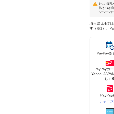
1つの商品
払うべき商
ンペーンに
埼玉県児玉郡上
す（※1）。P
PayPay
あ
PayPayカ
Yahoo! JA
む）
PayPa
チャージ