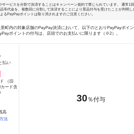
やサービスを分割で決済することはキャンペーン規約で禁じられています。 通常1
品等代金を、複数回に分割して決済することにより景品付与を受けたことが判明し
よるPayPayポイントは取り消されますのご注意ください。
里町内の対象店舗のPayPay決済において、以下のとおりPayPayポイ
ayPayポイントの付与は、店頭でのお支払いに限ります（※2）。
と払い
ード （旧
PANカード含
※
30
％付与
y残高
方法