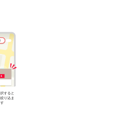
選択すると
に絞り込ま
ます