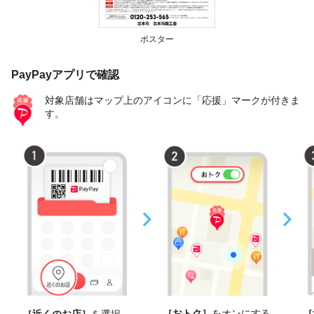
ポスター
PayPayアプリで確認
対象店舗はマップ上のアイコンに「応援」マークが付きま
す。
［おトク］
をオンにする
［
［近くのお店］
を選択