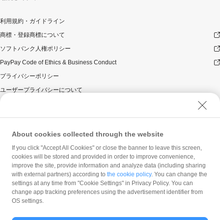
利用規約・ガイドライン
商標・登録商標について
ソフトバンク人権ポリシー
PayPay Code of Ethics & Business Conduct
プライバシーポリシー
ユーザープライバシーについて
ユーザーセキュリティについて
ウェブサイト利用規約
反社会的勢力に対する方針
About cookies collected through the website
勧誘方針
If you click "Accept All Cookies" or close the banner to leave this screen,
cookies will be stored and provided in order to improve convenience,
マネロン等基本方針
improve the site, provide information and analyze data (including sharing
カスタマーハラスメントに関する当社の考え方
with external partners) according to
the cookie policy
. You can change the
settings at any time from "Cookie Settings" in Privacy Policy. You can
change app tracking preferences using the advertisement identifier from
OS settings.