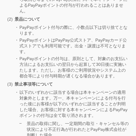
よるPayPayポイントの付与が行われることはありませ
ん。
景品について
PayPayポイント付与の際に、小数点以下は切り捨てとな
ります。
PayPayポイントはPayPay公式ストア、PayPayカード公
式ストアでも利用可能です。出金・譲渡は不可となりま
す。
PayPayポイントの付与は、原則として、対象のお支払い
方法によるお支払いの翌日から起算して30日後に実施い
たします。ただし、お客様のご利用状況やシステム上の
都合等により付与時期が遅くなる場合があります。
禁止事項等について
以下のいずれかに該当する場合は本キャンペーンの適用
対象外とします。万一、本キャンペーンによる付与を行
った後にお客様が以下のいずれかに該当することが判明
した場合、お客様に対する本キャンペーンによるPayPay
ポイントの付与は全て取り消されます。
景品の取得に関し、一定期間の取引・キャンセル等の
状況により不正行為が行われたとPayPay株式会社が
判断した場合。