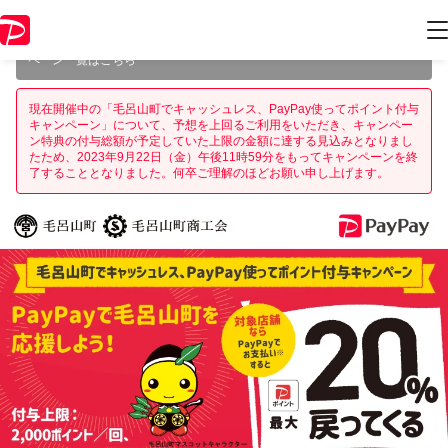
本キャンペーンは2023年9月22日（金） 23:59に終了致しました。ペー
ジ内の情報はキャンペーン終了時点のものになります。
開催中のキャン
ペーン一覧はこちら
現在開催中の「毛呂山町でキャッシュレス、PayPay使ってポイント付与
キャンペーン」について、予想を上回るご利用をいただき、キャンペー
ン特典の付与総額が予定していた上限の金額に達する見込みとなりまし
たため、2023年9月22日（金）午後11時59分をもってキャンペーンを終
了することとなりました。何卒ご理解のほどお願い申し上げます。