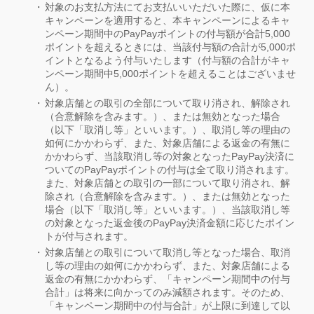
対象のお支払方法にてお支払いいただいた際に、仮に本
キャンペーンを適用すると、本キャンペーンによるキャ
ンペーン期間中のPayPayポイントの付与額が合計5,000
ポイントを超えるときには、当該付与額の合計が5,000ポ
イントとなるよう付与いたします（付与額の合計がキャ
ンペーン期間中5,000ポイントを超えることはございませ
ん）。
対象店舗との取引の全部について取り消され、解除され
（合意解除を含みます。）、または無効となった場合
（以下「取消し等」といいます。）、取消し等の理由の
如何にかかわらず、また、対象店舗による返金の有無に
かかわらず、当該取消し等の対象となったPayPay決済に
ついてのPayPayポイントの付与は全て取り消されます。
また、対象店舗との取引の一部について取り消され、解
除され（合意解除を含みます。）、または無効となった
場合（以下「取消し等」といいます。）、当該取消し等
の対象となった返金後のPayPay決済金額に応じたポイン
トが付与されます。
対象店舗との取引について取消し等となった場合、取消
し等の理由の如何にかかわらず、また、対象店舗による
返金の有無にかかわらず、「キャンペーン期間中の付与
合計」は将来に向かってのみ減額されます。そのため、
「キャンペーン期間中の付与合計」が上限に到達して以