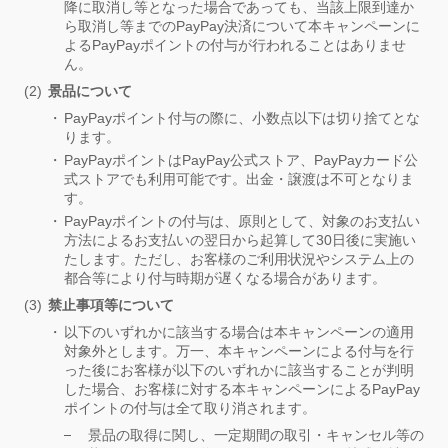
降に取消し等となった場合であっても、当該上限到達か
ら取消し等までのPayPay決済について本キャンペーンに
よるPayPayポイントの付与が行われることはありませ
ん。
景品について
PayPayポイント付与の際に、小数点以下は切り捨てとな
ります。
PayPayポイントはPayPay公式ストア、PayPayカード公
式ストアでも利用可能です。出金・譲渡は不可となりま
す。
PayPayポイントの付与は、原則として、対象のお支払い
方法によるお支払いの翌日から起算して30日後に実施い
たします。ただし、お客様のご利用状況やシステム上の
都合等により付与時期が遅くなる場合があります。
禁止事項等について
以下のいずれかに該当する場合は本キャンペーンの適用
対象外とします。万一、本キャンペーンによる付与を行
った後にお客様が以下のいずれかに該当することが判明
した場合、お客様に対する本キャンペーンによるPayPay
ポイントの付与は全て取り消されます。
景品の取得に関し、一定期間の取引・キャンセル等の