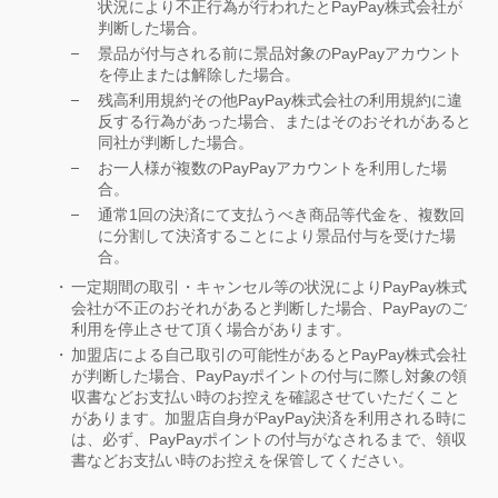
状況により不正行為が行われたとPayPay株式会社が
判断した場合。
景品が付与される前に景品対象のPayPayアカウント
を停止または解除した場合。
残高利用規約その他PayPay株式会社の利用規約に違
反する行為があった場合、またはそのおそれがあると
同社が判断した場合。
お一人様が複数のPayPayアカウントを利用した場
合。
通常1回の決済にて支払うべき商品等代金を、複数回
に分割して決済することにより景品付与を受けた場
合。
一定期間の取引・キャンセル等の状況によりPayPay株式
会社が不正のおそれがあると判断した場合、PayPayのご
利用を停止させて頂く場合があります。
加盟店による自己取引の可能性があるとPayPay株式会社
が判断した場合、PayPayポイントの付与に際し対象の領
収書などお支払い時のお控えを確認させていただくこと
があります。加盟店自身がPayPay決済を利用される時に
は、必ず、PayPayポイントの付与がなされるまで、領収
書などお支払い時のお控えを保管してください。