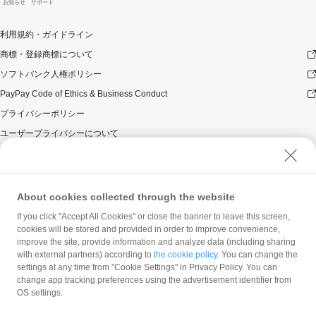
お知らせ
サポート
利用規約・ガイドライン
商標・登録商標について
ソフトバンク人権ポリシー
PayPay Code of Ethics & Business Conduct
プライバシーポリシー
ユーザープライバシーについて
ユーザーセキュリティについて
ウェブサイト利用規約
反社会的勢力に対する方針
About cookies collected through the website
勧誘方針
If you click "Accept All Cookies" or close the banner to leave this screen,
cookies will be stored and provided in order to improve convenience,
マネロン等基本方針
improve the site, provide information and analyze data (including sharing
カスタマーハラスメントに関する当社の考え方
with external partners) according to
the cookie policy
. You can change the
settings at any time from "Cookie Settings" in Privacy Policy. You can
change app tracking preferences using the advertisement identifier from
OS settings.