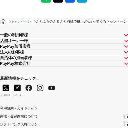
るPayPayボーナスの額が最大となるものが適用されま
す。PayPay株式会社が指定する場合を除き、それらが重
複適用されることはありません。
本キャンペーンが適用される場合に、PayPay株式会社が
キャンペーン
さとふるのふるさと納税で最大3％戻ってくるキャンペーン
同時開催する他の総付キャンペーンの適用条件を満たす
ときにはそれらも適用されますが、1回のお支払いについ
一般の利用者様
てのPayPayボーナスの付与率は、合計で支払額の66.5％
店舗オーナー様
が上限です（仮にそれぞれ適用すると合計66.5％を超え
PayPay加盟店様
る場合は、本キャンペーンによる付与分が縮減されま
法人のお客様
す）。ただし、上記上限は、マイナポイント付与期間中
自治体の担当者様
（2020年9月1日～2021年3月31日）のお支払いに適用さ
PayPay株式会社
れるものであり、2021年4月1日以降は変更予定です。
最新情報をチェック！
お知らせ
サポート
利用規約・ガイドライン
商標・登録商標について
ソフトバンク人権ポリシー