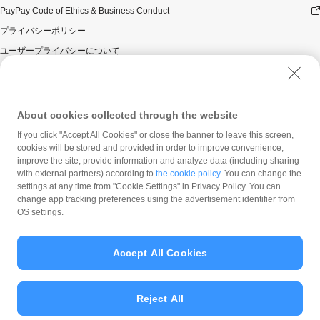
PayPay Code of Ethics & Business Conduct
プライバシーポリシー
ユーザープライバシーについて
ユーザーセキュリティについて
キャンペーン内容および適用条件を予告なく変更する場
ウェブサイト利用規約
合や、キャンペーン自体を予告なく中止する場合があり
反社会的勢力に対する方針
About cookies collected through the website
ます。
勧誘方針
ヤフーカード以外のクレジットカードでお支払いされた
If you click "Accept All Cookies" or close the banner to leave this screen,
場合は、本キャンペーンの対象とはなりませんのでご注
cookies will be stored and provided in order to improve convenience,
マネロン等基本方針
意ください。
improve the site, provide information and analyze data (including sharing
カスタマーハラスメントに関する当社の考え方
with external partners) according to
the cookie policy
. You can change the
対象のお支払方法にてお支払いいただいた際に、仮に本
settings at any time from "Cookie Settings" in Privacy Policy. You can
キャンペーンを適用すると、本キャンペーンによるキャ
change app tracking preferences using the advertisement identifier from
ンペーン期間中のPayPayボーナスの付与額が合計
OS settings.
100,000円相当を超えるときには、当該付与額の合計が
100,000円相当となるよう付与いたします（付与額の合計
がキャンペーン期間中100,000円相当を超えることはござ
Accept All Cookies
いません）。
© PayPay Corporation
本キャンペーンの対象となった加盟店との契約の一部に
ついて取消し、無効または解除（合意解除を含み、以下
Reject All
「取消し等」といいます。）となった場合、理由の如何
にかかわらず、また返金の有無にかかわらず、当該取消