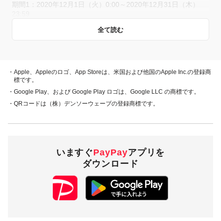
期間1：2020年12月1日（火）0:00～2020年12月31日（木）
23:59
期間2：2021年1月1日（金）0:00～2021年1月11日（月）23:59
全て読む
概要
・Apple、Appleのロゴ、App Storeは、米国および他国のApple Inc.の登録商
キャンペーン期間中、さとふるのふるさと納税で、PayPay残
標です。
高でお支払いをしていただいた方に対し、下表のとおり後日
・Google Play、および Google Play ロゴは、Google LLC の商標です。
PayPayボーナスを付与します（※1）。
・QRコードは（株）デンソーウェーブの登録商標です。
支払日の翌日から起算して30日後
期間1
期間2
（2020年12月1日～12月
（2021年1月1日～1月11
31日までのお支払い）
日までのお支払い）
いますぐ
PayPay
アプリを
ダウンロード
PayPay
3％付与
5％付与
残高
15,000円相当／回
25,000円相当／回
付与上限
100,000円相当／期間
100,000円相当／期間