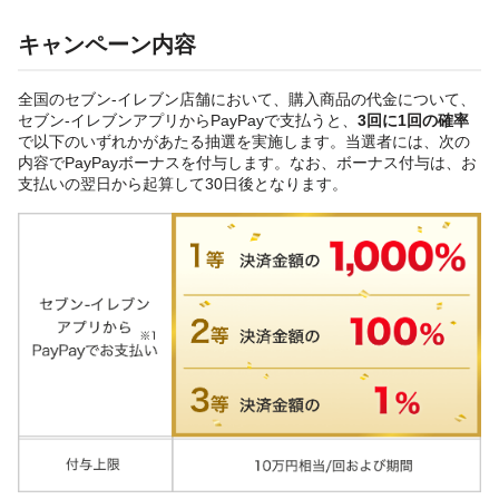
キャンペーン内容
全国のセブン-イレブン店舗において、購入商品の代金について、
セブン-イレブンアプリからPayPayで支払うと、
3回に1回の確率
で以下のいずれかがあたる抽選を実施します。当選者には、次の
内容でPayPayボーナスを付与します。なお、ボーナス付与は、お
支払いの翌日から起算して30日後となります。