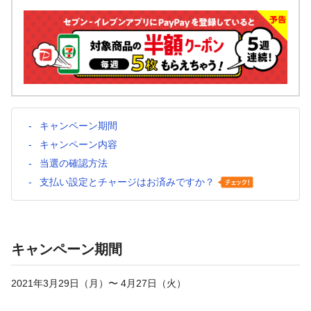
キャンペーン期間
キャンペーン内容
当選の確認方法
支払い設定とチャージはお済みですか？
キャンペーン期間
2021年3月29日（月）〜 4月27日（火）