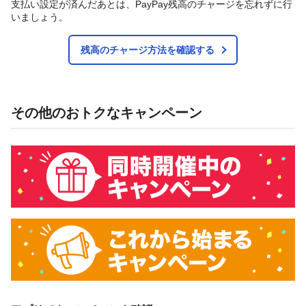
支払い設定が済んだあとは、PayPay残高のチャージを忘れずに行
いましょう。
残高のチャージ方法を確認する
その他のおトクなキャンペーン