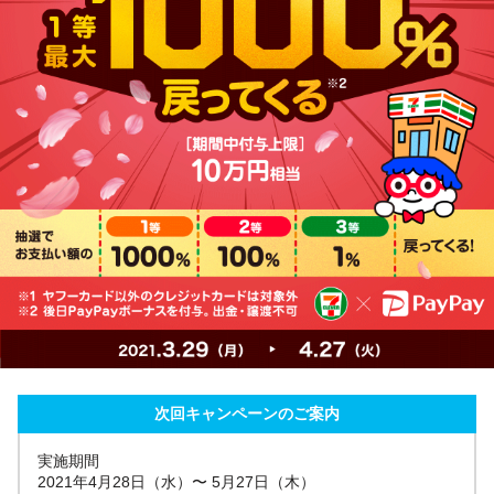
次回キャンペーンのご案内
実施期間
2021年4月28日（水）〜 5月27日（木）