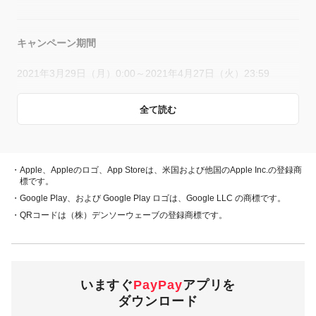
キャンペーン期間
2021年3月29日（月）0:00～2021年4月27日（火）23:59
全て読む
概要
キャンペーン期間中、全国のセブン-イレブン店舗でセブン-イ
レブンアプリからPayPayでお支払いいただいた際に抽選を実施
・Apple、Appleのロゴ、App Storeは、米国および他国のApple Inc.の登録商
します。当選者には、次の内容でPayPayボーナスを付与しま
標です。
す。※支払日の翌日から起算して30日後
・Google Play、および Google Play ロゴは、Google LLC の商標です。
・QRコードは（株）デンソーウェーブの登録商標です。
支払方法
付与率
付与上限
1等：1000％（決
セブン‐イレブン
済金額の10倍）
いますぐ
PayPay
アプリを
アプリから
100,000円相当/回
2等：100％（決済
ダウンロード
PayPayでお支払
および期間
金額の全額）
い