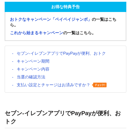
お得な特典予告
おトクなキャンペーン「ペイペイジャンボ」
の一覧はこち
ら。
これから始まるキャンペーン
の一覧はこちら。
セブン-イレブンアプリでPayPayが便利、おトク
キャンペーン期間
キャンペーン内容
当選の確認方法
支払い設定とチャージはお済みですか？
セブン-イレブンアプリでPayPayが便利、お
トク