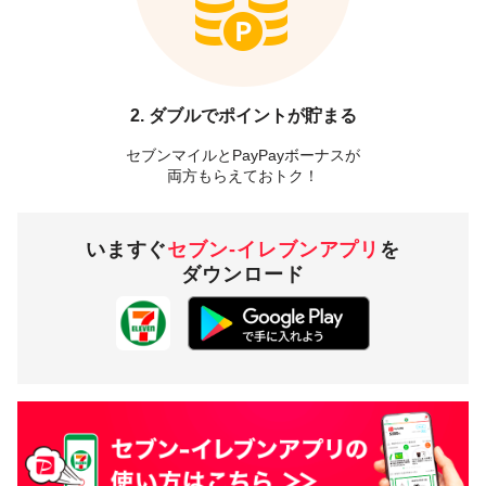
2. ダブルでポイントが貯まる
セブンマイルとPayPayボーナスが
両方もらえておトク！
いますぐ
セブン-イレブンアプリ
を
ダウンロード