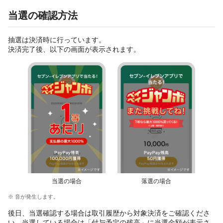
当選の確認方法
抽選は決済時に行っています。
決済完了後、以下の画面が表示されます。
当選の場合
落選の場合
※ 音が発生します。
後日、当選確認する場合は取引履歴から対象決済をご確認くださ
い。当選している場合は「付与予定の残高」に当選金額が表示さ