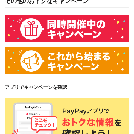
その他のおトクなキャンペーン
アプリでキャンペーンを確認