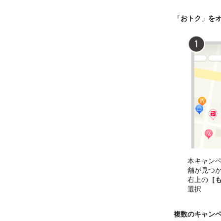
「おトク」を
本キャン
舗が見つ
右上の
［
選択
複数のキャン