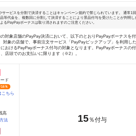
やサービスを分割で決済することはキャンペーン規約で禁じられています。 通常1
品等代金を、複数回に分割して決済することにより景品付与を受けたことが判明し
よるPayPayボーナスは取り消されますのご注意ください。
の対象店舗のPayPay決済において、以下のとおりPayPayボーナスを
、対象の店舗で、事前注文サービス「PayPayピックアップ」を利用し
おけるPayPayボーナス付与の対象となります。PayPayボーナスの付与
き、店頭でのお支払いに限ります（※2）。
カード
16％
はこちら
y残高
15
％付与
方法