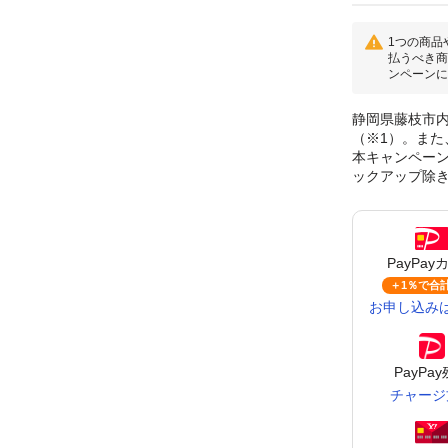
1つの商品
払うべき商
ンペーンに
静岡県藤枝市内
（※1）。また
本キャンペーンに
ックアップ除
PayPay
＋1％で
合計
お申し込み
PayPa
チャージ