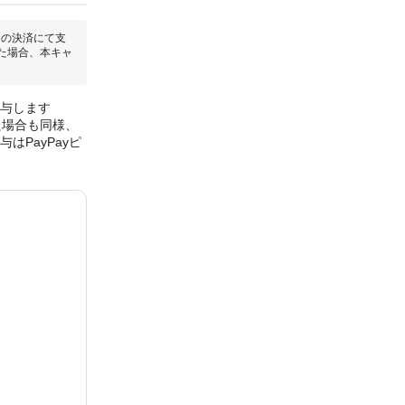
回の決済にて支
た場合、本キャ
付与します
た場合も同様、
はPayPayピ