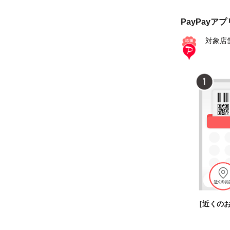
PayPayア
対象店
［近くの