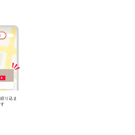
に絞り込ま
ます