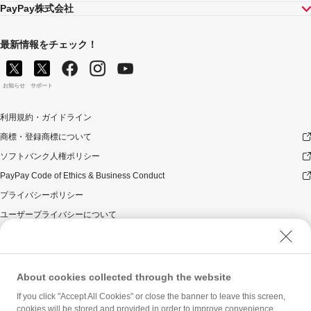
合や、キャンペーン自体を予告なく中止する場合があり
PayPay株式会社
ます。
ヤフーカード以外のクレジットカードでお支払いされた
場合は、本キャンペーンの対象とはなりませんのでご注
最新情報をチェック！
意ください。また、PayPayアプリを介さないヤフーカー
ドでのお支払いはキャンペーン対象外です。
対象のお支払方法にてお支払いいただいた際に、仮に本
お知らせ
サポート
キャンペーンを適用すると、本キャンペーンによるキャ
ンペーン期間中のPayPayボーナスの付与額が合計5,000
利用規約・ガイドライン
円相当を超えるときには、当該付与額の合計が5,000円相
商標・登録商標について
当となるよう付与いたします（付与額の合計がキャンペ
ーン期間中5,000円相当を超えることはございません）。
ソフトバンク人権ポリシー
対象店舗との取引の全部又は一部について取り消され、
PayPay Code of Ethics & Business Conduct
解除され（合意解除を含みます。）、または無効となっ
た場合（以下「取消し等」といいます。）、取消し等の
プライバシーポリシー
理由の如何にかかわらず、また、対象店舗による返金の
ユーザープライバシーについて
有無にかかわらず、当該取消し等の対象となったPayPay
決済についてのPayPayボーナスの付与は全て取り消され
ユーザーセキュリティについて
ます。
ウェブサイト利用規約
対象店舗との取引について取消し等となった場合、取消
反社会的勢力に対する方針
し等の理由の如何にかかわらず、また、対象店舗による
About cookies collected through the website
返金の有無にかかわらず、「キャンペーン期間中の付与
勧誘方針
If you click "Accept All Cookies" or close the banner to leave this screen,
合計」は将来に向かってのみ減額されます。そのため、
cookies will be stored and provided in order to improve convenience,