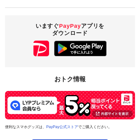
・PayPay残高 ・ヤフーカード
30％付与
・PayPayあと払い
（一括のみ）
いますぐ
PayPay
アプリを
ダウンロード
3,000円相当／回・
付与上限
5,000円相当／期間
対象店舗
おトク情報
静岡県川根本町内のPayPay加盟店のうち
キャンペーンツール
の掲出がある店舗です。事前にアプリの「近くのお店」でも
ご確認いただけます。
対象の支払方法
便利なスマホグッズは、
PayPay公式ストア
でご購入ください。
本キャンペーンの対象のお支払方法は、PayPay残高、ヤフー
カード、PayPayあと払い（一括のみ）で、その他のお支払方
法は対象外です。また、オンラインでのお支払いはPayPayピ