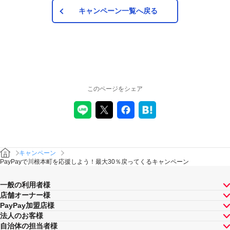
ックアップのみ対象で、それ以外は対象外です。
キャンペーン一覧へ戻る
注意事項
キャンペーンの適用について
本キャンペーン、PayPay利用特典及びPayPay株式会社
このページをシェア
が同時開催する他の総付キャンペーンの中で、付与され
るPayPayボーナスの額が最大となるものが適用されま
す。PayPay株式会社が指定する場合を除き、それらが重
複適用されることはありません。
本キャンペーンが適用される場合に、PayPay株式会社が
同時開催する他の総付キャンペーンの適用条件を満たす
ときにはそれらも適用されますが、1回のお支払いについ
キャンペーン
てのPayPayボーナスの付与率は、合計で支払額の66.5％
PayPayで川根本町を応援しよう！最大30％戻ってくるキャンペーン
が上限です（仮にそれぞれ適用すると合計66.5％を超え
る場合は、本キャンペーンによる付与分が縮減されま
一般の利用者様
す）。ただし、上記上限は、マイナポイント付与期間中
店舗オーナー様
（2020年9月1日～2021年9月30日）のお支払いに適用さ
PayPay加盟店様
れるものであり、2021年10月1日以降は変更予定です。
法人のお客様
キャンペーン内容および適用条件を予告なく変更する場
自治体の担当者様