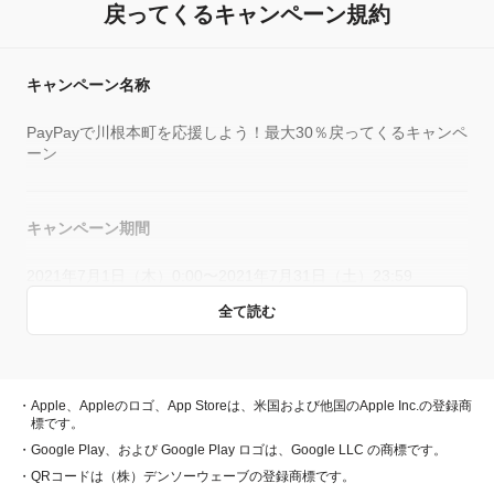
戻ってくる
キャンペーン規約
キャンペーン名称
PayPayで川根本町を応援しよう！最大30％戻ってくるキャンペ
ーン
キャンペーン期間
2021年7月1日（木）0:00〜2021年7月31日（土）23:59
全て読む
概要
キャンペーン期間中、対象店舗で、PayPay残高、ヤフーカー
・Apple、Appleのロゴ、App Storeは、米国および他国のApple Inc.の登録商
ド、PayPayあと払い（一括のみ）でお支払いをしていただい
標です。
た方に対し、下表のとおり後日PayPayボーナスを付与しま
・Google Play、および Google Play ロゴは、Google LLC の商標です。
す。
・QRコードは（株）デンソーウェーブの登録商標です。