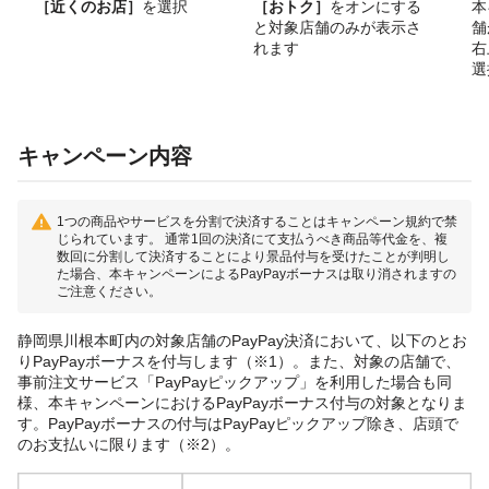
［近くのお店］
を選択
［おトク］
をオンにする
本
と対象店舗のみが表示さ
舗
れます
右
選
キャンペーン内容
1つの商品やサービスを分割で決済することはキャンペーン規約で禁
じられています。 通常1回の決済にて支払うべき商品等代金を、複
数回に分割して決済することにより景品付与を受けたことが判明し
た場合、本キャンペーンによるPayPayボーナスは取り消されますの
ご注意ください。
静岡県川根本町内の対象店舗のPayPay決済において、以下のとお
りPayPayボーナスを付与します（※1）。また、対象の店舗で、
事前注文サービス「PayPayピックアップ」を利用した場合も同
様、本キャンペーンにおけるPayPayボーナス付与の対象となりま
す。PayPayボーナスの付与はPayPayピックアップ除き、店頭で
のお支払いに限ります（※2）。