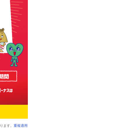
ります。
重複適用