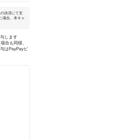
回の決済にて支
た場合、本キャ
付与します
た場合も同様、
はPayPayピ