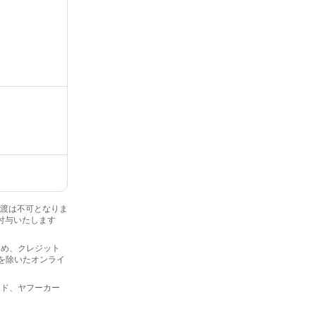
・譲渡は不可となりま
を付与いたします
を含め、クレジット
プを除いたオンライ
カード、ヤフーカー