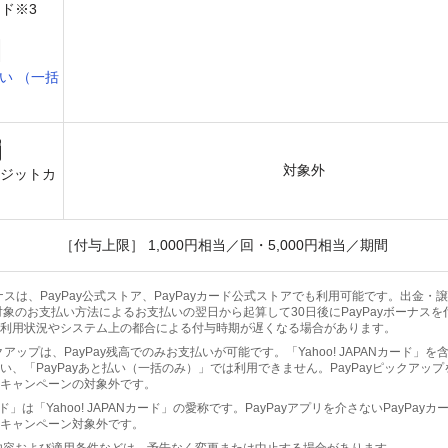
ド※3
い （一括
）
対象外
レジットカ
［付与上限］ 1,000円相当／回・5,000円相当／期間
ボーナスは、PayPay公式ストア、PayPayカード公式ストアでも利用可能です。出金
対象のお支払い方法によるお支払いの翌日から起算して30日後にPayPayボーナス
利用状況やシステム上の都合による付与時期が遅くなる場合があります。
ピックアップは、PayPay残高でのみお支払いが可能です。「Yahoo! JAPANカード」
い、「PayPayあと払い（一括のみ）」では利用できません。PayPayピックアッ
キャンペーンの対象外です。
ド」は「Yahoo! JAPANカード」の愛称です。PayPayアプリを介さないPayPay
キャンペーン対象外です。