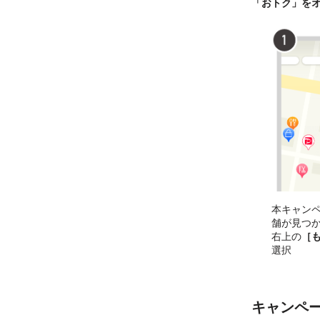
「おトク」を
本キャン
舗が見つ
右上の
［
選択
キャンペ