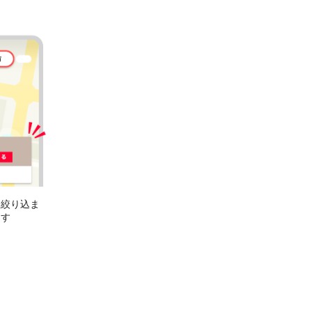
に絞り込ま
ます