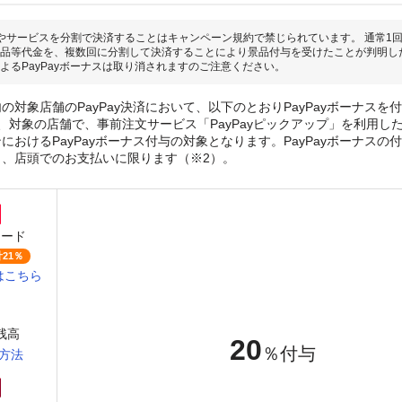
やサービスを分割で決済することはキャンペーン規約で禁じられています。 通常1
品等代金を、複数回に分割して決済することにより景品付与を受けたことが判明し
よるPayPayボーナスは取り消されますのご注意ください。
の対象店舗のPayPay決済において、以下のとおりPayPayボーナスを
、対象の店舗で、事前注文サービス「PayPayピックアップ」を利用し
おけるPayPayボーナス付与の対象となります。PayPayボーナスの付与
き、店頭でのお支払いに限ります（※2）。
カード
21％
はこちら
y残高
20
％付与
方法