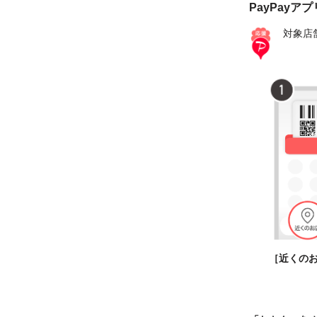
PayPayア
対象店
［近くの