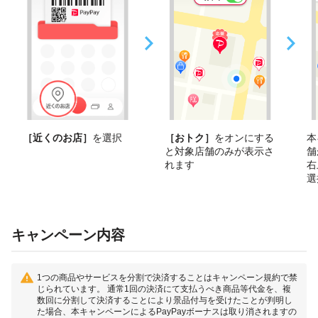
［近くのお店］
を選択
［おトク］
をオンにする
本
と対象店舗のみが表示さ
舗
れます
右
選
キャンペーン内容
1つの商品やサービスを分割で決済することはキャンペーン規約で禁
じられています。 通常1回の決済にて支払うべき商品等代金を、複
数回に分割して決済することにより景品付与を受けたことが判明し
た場合、本キャンペーンによるPayPayボーナスは取り消されますの