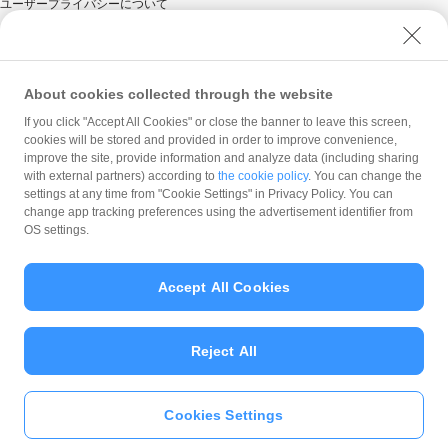
ユーザープライバシーについて
ユーザーセキュリティについて
ウェブサイト利用規約
反社会的勢力に対する方針
About cookies collected through the website
勧誘方針
If you click "Accept All Cookies" or close the banner to leave this screen,
cookies will be stored and provided in order to improve convenience,
マネロン等基本方針
improve the site, provide information and analyze data (including sharing
カスタマーハラスメントに関する当社の考え方
with external partners) according to
the cookie policy
. You can change the
settings at any time from "Cookie Settings" in Privacy Policy. You can
change app tracking preferences using the advertisement identifier from
OS settings.
Accept All Cookies
© PayPay Corporation
Reject All
Cookies Settings
いますぐ
PayPayアプリ
をダウンロ
ード
＞＞