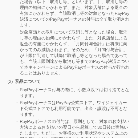
た場合（以下「取消し等」といいます。）、取消し等の
理由の如何にかかわらず、また、対象店舗による返金の
有無にかかわらず、当該取消し等の対象となったPayPay
決済についてのPayPayボーナスの付与は全て取り消され
ます。
対象店舗との取引について取消し等となった場合、取消
し等の理由の如何にかかわらず、また、対象店舗による
返金の有無にかかわらず、「月間付与合計」は将来に向
かってのみ減額されます。そのため、「月間付与合計」
が上限に到達して以降に取消し等となった場合であって
も、当該上限到達から取消し等までのPayPay決済につい
て本キャンペーンによるPayPayボーナスの付与が行われ
ることはありません。
景品について
PayPayボーナス付与の際に、小数点以下は切り捨てとな
ります。
PayPayボーナスはPayPay公式ストア、ワイジェイカー
ド公式ストアでも利用可能です。出金・譲渡は不可とな
ります。
PayPayボーナスの付与は、原則として、対象のお支払い
方法によるお支払いの翌日から起算して30日後に実施い
たします。ただし、お客様のご利用状況やシステム上の