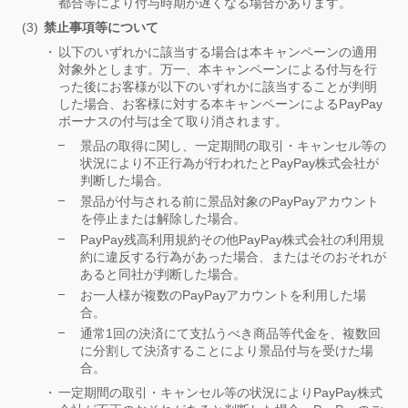
都合等により付与時期が遅くなる場合があります。
禁止事項等について
以下のいずれかに該当する場合は本キャンペーンの適用
対象外とします。万一、本キャンペーンによる付与を行
った後にお客様が以下のいずれかに該当することが判明
した場合、お客様に対する本キャンペーンによるPayPay
ボーナスの付与は全て取り消されます。
景品の取得に関し、一定期間の取引・キャンセル等の
状況により不正行為が行われたとPayPay株式会社が
判断した場合。
景品が付与される前に景品対象のPayPayアカウント
を停止または解除した場合。
PayPay残高利用規約その他PayPay株式会社の利用規
約に違反する行為があった場合、またはそのおそれが
あると同社が判断した場合。
お一人様が複数のPayPayアカウントを利用した場
合。
通常1回の決済にて支払うべき商品等代金を、複数回
に分割して決済することにより景品付与を受けた場
合。
一定期間の取引・キャンセル等の状況によりPayPay株式