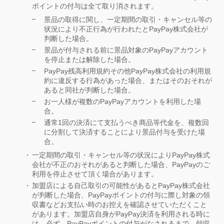
ポイントの付与は全て取り消されます。
景品の取得に関し、一定期間の取引・キャンセル等の
状況により不正行為が行われたとPayPay株式会社が
判断した場合。
景品が付与される前に景品対象のPayPayアカウント
を停止または解除した場合。
PayPay残高利用規約その他PayPay株式会社の利用規
約に違反する行為があった場合、またはそのおそれが
あると同社が判断した場合。
お一人様が複数のPayPayアカウントを利用した場
合。
通常1回の決済にて支払うべき商品等代金を、複数回
に分割して決済することにより景品付与を受けた場
合。
一定期間の取引・キャンセル等の状況によりPayPay株式
会社が不正のおそれがあると判断した場合、PayPayのご
利用を停止させて頂く場合があります。
加盟店による自己取引の可能性があるとPayPay株式会社
が判断した場合、PayPayポイントの付与に際し対象の領
収書などお支払い時のお控えを確認させていただくこと
があります。加盟店自身がPayPay決済を利用される時に
は、必ず、PayPayポイントの付与がなされるまで、領収