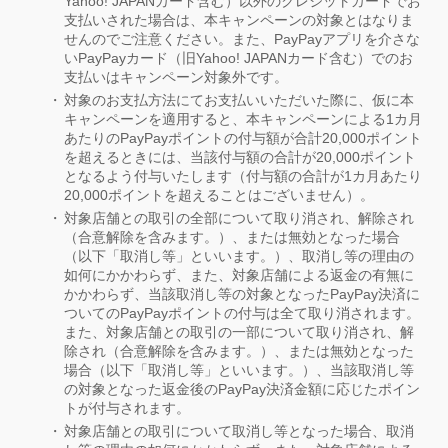
Yahoo! JAPANカード含む）以外のクレジットカードでお
支払いされた場合は、本キャンペーンの対象とはなりま
せんのでご注意ください。また、PayPayアプリを介さな
いPayPayカード（旧Yahoo! JAPANカード含む）でのお
支払いはキャンペーン対象外です。
対象のお支払方法にてお支払いいただいた際に、仮に本
キャンペーンを適用すると、本キャンペーンによる1カ月
あたりのPayPayポイントの付与額が合計20,000ポイント
を超えるときには、当該付与額の合計が20,000ポイント
となるよう付与いたします（付与額の合計が1カ月あたり
20,000ポイントを超えることはございません）。
対象店舗との取引の全部について取り消され、解除され
（合意解除を含みます。）、または無効となった場合
（以下「取消し等」といいます。）、取消し等の理由の
如何にかかわらず、また、対象店舗による返金の有無に
かかわらず、当該取消し等の対象となったPayPay決済に
ついてのPayPayポイントの付与は全て取り消されます。
また、対象店舗との取引の一部について取り消され、解
除され（合意解除を含みます。）、または無効となった
場合（以下「取消し等」といいます。）、当該取消し等
の対象となった返金後のPayPay決済金額に応じたポイン
トが付与されます。
対象店舗との取引について取消し等となった場合、取消