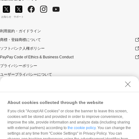
お知らせ
サポート
利用規約・ガイドライン
商標・登録商標について
ソフトバンク人権ポリシー
PayPay Code of Ethics & Business Conduct
プライバシーポリシー
ユーザープライバシーについて
ユーザーセキュリティについて
ウェブサイト利用規約
反社会的勢力に対する方針
About cookies collected through the website
勧誘方針
If you click "Accept All Cookies" or close the banner to leave this screen,
cookies will be stored and provided in order to improve convenience,
マネロン等基本方針
improve the site, provide information and analyze data (including sharing
カスタマーハラスメントに関する当社の考え方
with external partners) according to
the cookie policy
. You can change the
settings at any time from "Cookie Settings" in Privacy Policy. You can