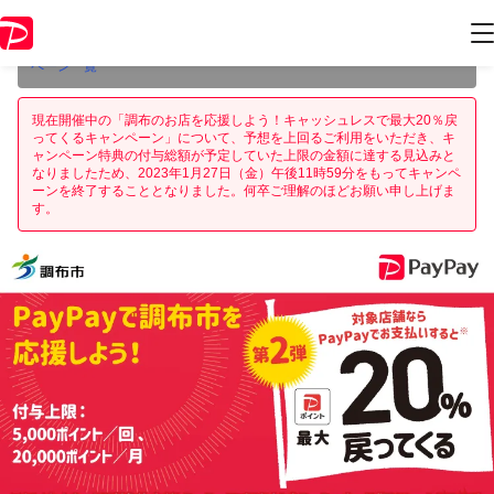
本キャンペーンは2023年1月27日（金） 23:59に終了致しました。ペー
ジ内の情報はキャンペーン終了時点のものになります。
開催中のキャン
ペーン一覧
現在開催中の「調布のお店を応援しよう！キャッシュレスで最大20％戻
ってくるキャンペーン」について、予想を上回るご利用をいただき、キ
ャンペーン特典の付与総額が予定していた上限の金額に達する見込みと
なりましたため、2023年1月27日（金）午後11時59分をもってキャンペ
ーンを終了することとなりました。何卒ご理解のほどお願い申し上げま
す。