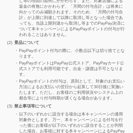
し等の理由の如何にかかわらず、また、対象店舗による
返金の有無にかかわらず、「月間の付与合計」は将来に
向かってのみ減額されます。そのため、「月間の付与合
計」が上限に到達して以降に取消し等となった場合であ
っても、当該上限到達から取消し等までのPayPay決済に
ついて本キャンペーンによるPayPayポイントの付与が行
われることはありません。
景品について
PayPayポイント付与の際に、小数点以下は切り捨てとな
ります。
PayPayポイントはPayPay公式ストア、PayPayカード公
式ストアでも利用可能です。出金・譲渡は不可となりま
す。
PayPayポイントの付与は、原則として、対象のお支払い
方法によるお支払いの翌日から起算して30日後に実施い
たします。ただし、お客様のご利用状況やシステム上の
都合等により付与時期が遅くなる場合があります。
禁止事項等について
以下のいずれかに該当する場合は本キャンペーンの適用
対象外とします。万一、本キャンペーンによる付与を行
った後にお客様が以下のいずれかに該当することが判明
した場合、お客様に対する本キャンペーンによるPayPay