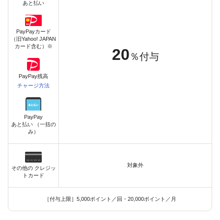
あと払い
PayPayカード
（旧Yahoo! JAPAN
カード含む）※
20
％付与
PayPay残高
チャージ方法
PayPay
あと払い （一括の
み）
対象外
その他の クレジッ
トカード
［付与上限］5,000ポイント／回・20,000ポイント／月