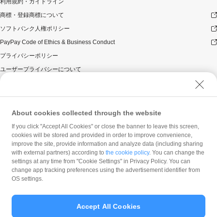
利用規約・ガイドライン
商標・登録商標について
ソフトバンク人権ポリシー
PayPay Code of Ethics & Business Conduct
プライバシーポリシー
ユーザープライバシーについて
ユーザーセキュリティについて
ウェブサイト利用規約
反社会的勢力に対する方針
About cookies collected through the website
勧誘方針
If you click "Accept All Cookies" or close the banner to leave this screen,
cookies will be stored and provided in order to improve convenience,
マネロン等基本方針
improve the site, provide information and analyze data (including sharing
カスタマーハラスメントに関する当社の考え方
with external partners) according to
the cookie policy
. You can change the
settings at any time from "Cookie Settings" in Privacy Policy. You can
change app tracking preferences using the advertisement identifier from
OS settings.
Accept All Cookies