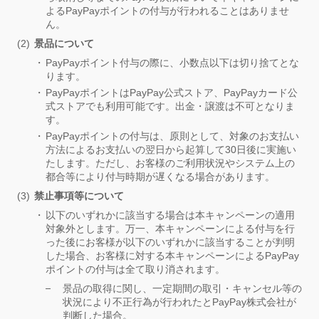
よるPayPayポイントの付与が行われることはありませ
ん。
景品について
PayPayポイント付与の際に、小数点以下は切り捨てとな
ります。
PayPayポイントはPayPay公式ストア、PayPayカード公
式ストアでも利用可能です。出金・譲渡は不可となりま
す。
PayPayポイントの付与は、原則として、対象のお支払い
方法によるお支払いの翌日から起算して30日後に実施い
たします。ただし、お客様のご利用状況やシステム上の
都合等により付与時期が遅くなる場合があります。
禁止事項等について
以下のいずれかに該当する場合は本キャンペーンの適用
対象外とします。万一、本キャンペーンによる付与を行
った後にお客様が以下のいずれかに該当することが判明
した場合、お客様に対する本キャンペーンによるPayPay
ポイントの付与は全て取り消されます。
景品の取得に関し、一定期間の取引・キャンセル等の
状況により不正行為が行われたとPayPay株式会社が
判断した場合。