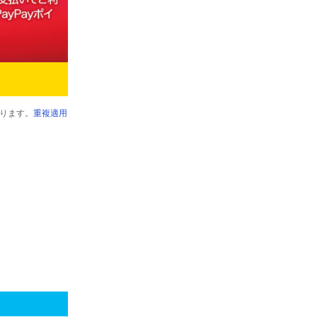
ります。
重複適用