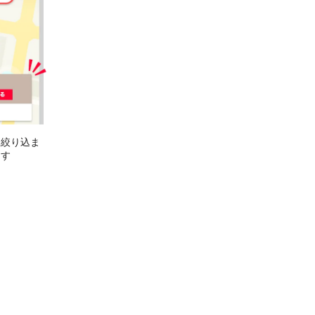
に絞り込ま
ます