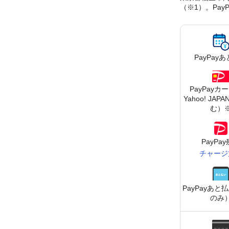
（※1）。Pa
PayPay
あ
PayPayカ
Yahoo! JA
む）
PayPa
チャージ
PayPay
あと払
のみ