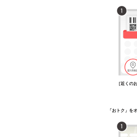
［近くの
「おトク」を