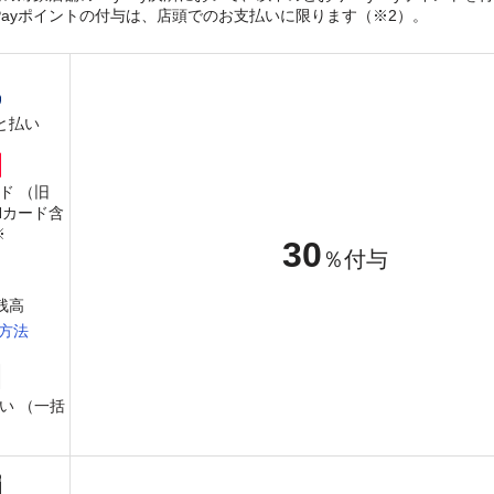
yPayポイントの付与は、店頭でのお支払いに限ります（※2）。
と払い
ード （旧
PANカード含
※
30
％付与
y残高
方法
い （一括
）