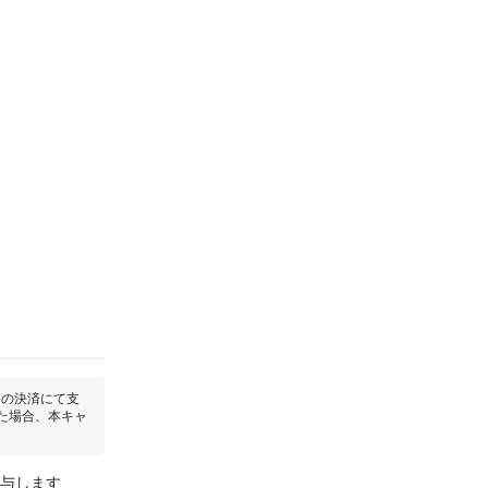
回の決済にて支
た場合、本キャ
付与します