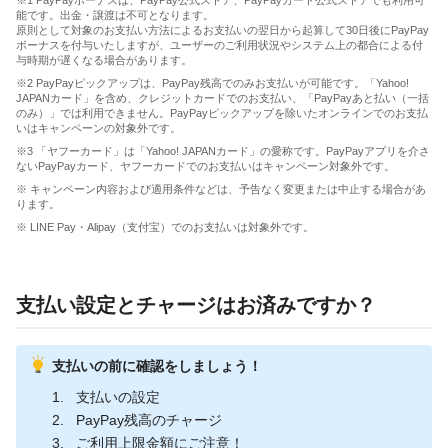
能です。出金・譲渡は不可となります。
原則として対象のお支払い方法によるお支払いの翌日から起算して30日後にPayPay
ボーナスを付与いたしますが、ユーザーのご利用状況やシステム上の都合による付
与時期が遅くなる場合があります。
※2 PayPayピックアップは、PayPay残高でのみお支払いが可能です。「Yahoo!
JAPANカード」を含め、クレジットカードでのお支払い、「PayPayあと払い（一括
のみ）」では利用できません。PayPayピックアップを除いたオンラインでのお支払
いはキャンペーンの対象外です。
※3 「ヤフーカード」は「Yahoo! JAPANカード」の愛称です。PayPayアプリを介さ
ないPayPayカード、ヤフーカードでのお支払いはキャンペーン対象外です。
※ キャンペーン内容および適用条件などは、予告なく変更または中止する場合があ
ります。
※ LINE Pay・Alipay（支付宝）でのお支払いは対象外です。
支払い設定とチャージはお済みですか？
支払いの前に確認をしましょう！
支払いの設定
PayPay残高のチャージ
ご利用上限金額にご注意！