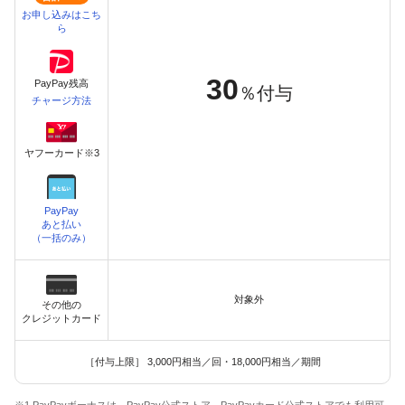
お申し込みはこち
ら
30
PayPay残高
％付与
チャージ方法
ヤフーカード※3
PayPay
あと払い
（一括のみ）
対象外
その他の
クレジットカード
［付与上限］ 3,000円相当／回・18,000円相当／期間
※1 PayPayボーナスは、PayPay公式ストア、PayPayカード公式ストアでも利用可