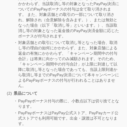
かかわらず、当該取消し等の対象となったPayPay決済に
ついてのPayPayボーナスの付与は全て取り消されま
す。 また、対象店舗との取引の一部について取り消さ
れ、解除され（合意解除を含みます。）、または無効と
なった場合（以下「取消し等」といいます。）、当該取
消し等の対象となった返金後のPayPay決済金額に応じた
ボーナスが付与されます。
対象店舗との取引について取消し等となった場合、取消
し等の理由の如何にかかわらず、また、対象店舗による
返金の有無にかかわらず、「キャンペーン期間中の付与
合計」は将来に向かってのみ減額されます。そのため、
「キャンペーン期間中の付与合計」が上限に到達して以
降に取消し等となった場合であっても、当該上限到達か
ら取消し等までのPayPay決済について本キャンペーンに
よるPayPayボーナスの付与が行われることはありませ
ん。
景品について
PayPayボーナス付与の際に、小数点以下は切り捨てとな
ります。
PayPayボーナスはPayPay公式ストア、PayPayカード公
式ストアでも利用可能です。出金・譲渡は不可となりま
す。