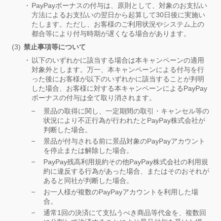
PayPayボーナスの付与は、原則として、対象のお支払い
方法によるお支払いの翌日から起算して30日後に実施い
たします。ただし、お客様のご利用状況やシステム上の
都合等により付与時期が遅くなる場合があります。
禁止事項等について
以下のいずれかに該当する場合は本キャンペーンの適用
対象外とします。万一、本キャンペーンによる付与を行
った後にお客様が以下のいずれかに該当することが判明
した場合、お客様に対する本キャンペーンによるPayPay
ボーナスの付与は全て取り消されます。
景品の取得に関し、一定期間の取引・キャンセル等の
状況により不正行為が行われたとPayPay株式会社が
判断した場合。
景品が付与される前に景品対象のPayPayアカウント
を停止または解除した場合。
PayPay残高利用規約その他PayPay株式会社の利用規
約に違反する行為があった場合、またはそのおそれが
あると同社が判断した場合。
お一人様が複数のPayPayアカウントを利用した場
合。
通常1回の決済にて支払うべき商品等代金を、複数回