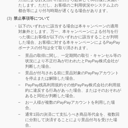
たします。ただし、お客様のご利用状況やシステム上の
都合等により付与時期が遅くなる場合があります。
禁止事項等について
以下のいずれかに該当する場合は本キャンペーンの適用
対象外とします。万一、本キャンペーンによる付与を行
った後にお客様が以下のいずれかに該当することが判明
した場合、お客様に対する本キャンペーンによるPayPay
ボーナスの付与は全て取り消されます。
景品の取得に関し、一定期間の取引・キャンセル等の
状況により不正行為が行われたとPayPay株式会社が
判断した場合。
景品が付与される前に景品対象のPayPayアカウント
を停止または解除した場合。
PayPay残高利用規約その他PayPay株式会社の利用規
約に違反する行為があった場合、またはそのおそれが
あると同社が判断した場合。
お一人様が複数のPayPayアカウントを利用した場
合。
通常1回の決済にて支払うべき商品等代金を、複数回
に分割して決済することにより景品付与を受けた場
合。