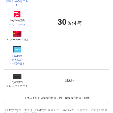
お申し込みはこち
ら
30
PayPay残高
％付与
チャージ方法
ヤフーカード※3
PayPay
あと払い
（一括のみ）
対象外
その他の
クレジットカード
［付与上限］ 3,000円相当／回・10,000円相当／期間
※1 PayPayボーナスは、PayPay公式ストア、PayPayカード公式ストアでも利用可