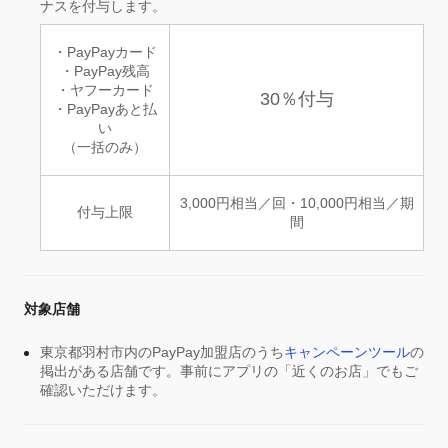
ナスを付与します。
・PayPayカード
・PayPay残高
・ヤフーカード
30％付与
・PayPayあと払
い
（一括のみ）
3,000円相当／回・10,000円相当／期
付与上限
間
対象店舗
東京都羽村市内のPayPay加盟店のうち
キャンペーンツール
の
掲出がある店舗です。事前にアプリの「近くのお店」でもご
確認いただけます。