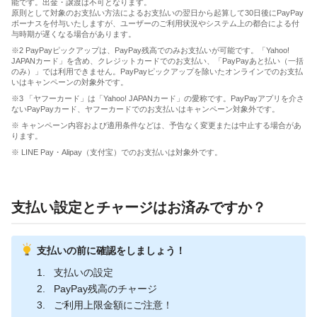
能です。出金・譲渡は不可となります。
原則として対象のお支払い方法によるお支払いの翌日から起算して30日後にPayPay
ボーナスを付与いたしますが、ユーザーのご利用状況やシステム上の都合による付
与時期が遅くなる場合があります。
※2 PayPayピックアップは、PayPay残高でのみお支払いが可能です。「Yahoo!
JAPANカード」を含め、クレジットカードでのお支払い、「PayPayあと払い（一括
のみ）」では利用できません。PayPayピックアップを除いたオンラインでのお支払
いはキャンペーンの対象外です。
※3 「ヤフーカード」は「Yahoo! JAPANカード」の愛称です。PayPayアプリを介さ
ないPayPayカード、ヤフーカードでのお支払いはキャンペーン対象外です。
※ キャンペーン内容および適用条件などは、予告なく変更または中止する場合があ
ります。
※ LINE Pay・Alipay（支付宝）でのお支払いは対象外です。
支払い設定とチャージはお済みですか？
支払いの前に確認をしましょう！
支払いの設定
PayPay残高のチャージ
ご利用上限金額にご注意！