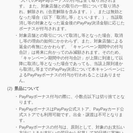
ついてのPayPayボーナスの付与は全て取り消されま
す。 また、対象店舗との取引の一部について取り消さ
れ、解除され（合意解除を含みます。）、または無効と
なった場合（以下「取消し等」といいます。）、当該取
消し等の対象となった返金後のPayPay決済金額に応じた
ボーナスが付与されます。
対象店舗との取引について取消し等となった場合、取消
し等の理由の如何にかかわらず、また、対象店舗による
返金の有無にかかわらず、「キャンペーン期間中の付与
合計」は将来に向かってのみ減額されます。そのため、
「キャンペーン期間中の付与合計」が上限に到達して以
降に取消し等となった場合であっても、当該上限到達か
ら取消し等までのPayPay決済について本キャンペーンに
よるPayPayボーナスの付与が行われることはありませ
ん。
景品について
PayPayボーナス付与の際に、小数点以下は切り捨てとな
ります。
PayPayボーナスはPayPay公式ストア、PayPayカード公
式ストアでも利用可能です。出金・譲渡は不可となりま
す。
PayPayボーナスの付与は、原則として、対象のお支払い
方法によるお支払いの翌日から起算して30日後に実施い