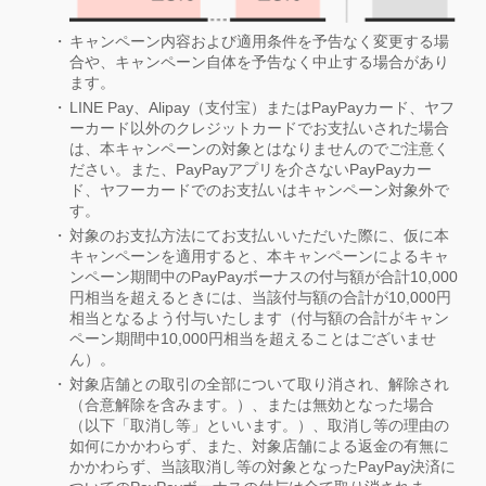
キャンペーン内容および適用条件を予告なく変更する場
合や、キャンペーン自体を予告なく中止する場合があり
ます。
LINE Pay、Alipay（支付宝）またはPayPayカード、ヤフ
ーカード以外のクレジットカードでお支払いされた場合
は、本キャンペーンの対象とはなりませんのでご注意く
ださい。また、PayPayアプリを介さないPayPayカー
ド、ヤフーカードでのお支払いはキャンペーン対象外で
す。
対象のお支払方法にてお支払いいただいた際に、仮に本
キャンペーンを適用すると、本キャンペーンによるキャ
ンペーン期間中のPayPayボーナスの付与額が合計10,000
円相当を超えるときには、当該付与額の合計が10,000円
相当となるよう付与いたします（付与額の合計がキャン
ペーン期間中10,000円相当を超えることはございませ
ん）。
対象店舗との取引の全部について取り消され、解除され
（合意解除を含みます。）、または無効となった場合
（以下「取消し等」といいます。）、取消し等の理由の
如何にかかわらず、また、対象店舗による返金の有無に
かかわらず、当該取消し等の対象となったPayPay決済に