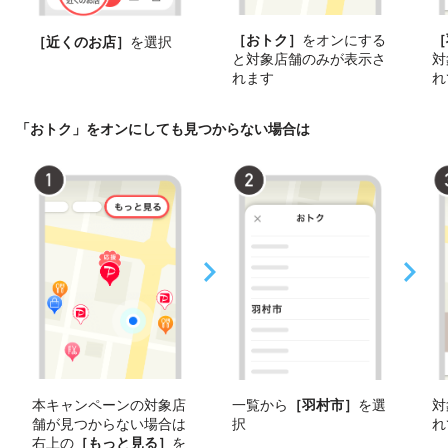
［おトク］
をオンにする
［
［近くのお店］
を選択
と対象店舗のみが表示さ
対
れます
れ
「おトク」をオンにしても見つからない場合は
本キャンペーンの対象店
一覧から
［羽村市］
を選
対
舗が見つからない場合は
択
れ
右上の
［もっと見る］
を