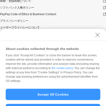
商標・登録商標について
ソフトバンク人権ポリシー
PayPay Code of Ethics & Business Conduct
プライバシーポリシー
ユーザープライバシーについて
ユーザーセキュリティについて
ウェブサイト利用規約
反社会的勢力に対する方針
About cookies collected through the website
勧誘方針
If you click "Accept All Cookies" or close the banner to leave this screen,
cookies will be stored and provided in order to improve convenience,
マネロン等基本方針
improve the site, provide information and analyze data (including sharing
カスタマーハラスメントに関する当社の考え方
with external partners) according to
the cookie policy
. You can change the
settings at any time from "Cookie Settings" in Privacy Policy. You can
change app tracking preferences using the advertisement identifier from
OS settings.
Accept All Cookies
© PayPay Corporation