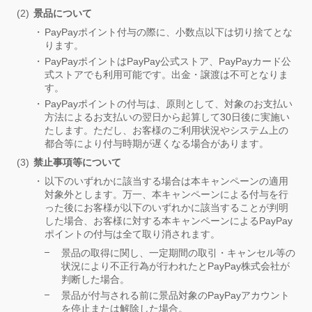
景品について
PayPayポイント付与の際に、小数点以下は切り捨てとな
ります。
PayPayポイントはPayPay公式ストア、PayPayカード公
式ストアでも利用可能です。出金・譲渡は不可となりま
す。
PayPayポイントの付与は、原則として、対象のお支払い
方法によるお支払いの翌日から起算して30日後に実施い
たします。ただし、お客様のご利用状況やシステム上の
都合等により付与時期が遅くなる場合があります。
禁止事項等について
以下のいずれかに該当する場合は本キャンペーンの適用
対象外とします。万一、本キャンペーンによる付与を行
った後にお客様が以下のいずれかに該当することが判明
した場合、お客様に対する本キャンペーンによるPayPay
ポイントの付与は全て取り消されます。
景品の取得に関し、一定期間の取引・キャンセル等の
状況により不正行為が行われたとPayPay株式会社が
判断した場合。
景品が付与される前に景品対象のPayPayアカウント
を停止または解除した場合。