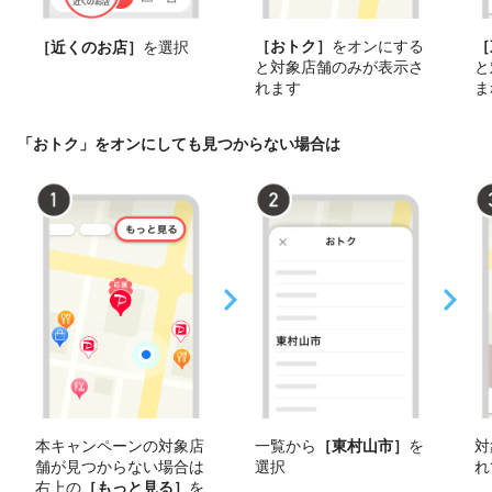
［おトク］
をオンにする
［
［近くのお店］
を選択
と対象店舗のみが表示さ
と
れます
ま
「おトク」をオンにしても見つからない場合は
本キャンペーンの対象店
一覧から
［東村山市］
を
対
舗が見つからない場合は
選択
れ
右上の
［もっと見る］
を