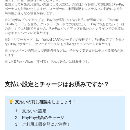
能です。出金・譲渡は不可となります。
原則として対象のお支払い方法によるお支払いの翌日から起算して30日後にPayPay
ボーナスを付与いたしますが、ユーザーのご利用状況やシステム上の都合による付
与時期が遅くなる場合があります。
※2 PayPayピックアップは、PayPay残高でのみお支払いが可能です。「Yahoo!
JAPANカード」を含め、クレジットカードでのお支払い、「PayPayあと払い（一括
のみ）」では利用できません。PayPayピックアップを除いたオンラインでのお支払
いはキャンペーンの対象外です。
※3 「ヤフーカード」は「Yahoo! JAPANカード」の愛称です。PayPayアプリを介さ
ないPayPayカード、ヤフーカードでのお支払いはキャンペーン対象外です。
※ キャンペーン内容および適用条件などは、予告なく変更または中止する場合があ
ります。
※ LINE Pay・Alipay（支付宝）でのお支払いは対象外です。
支払い設定とチャージはお済みですか？
支払いの前に確認をしましょう！
支払いの設定
PayPay残高のチャージ
ご利用上限金額にご注意！