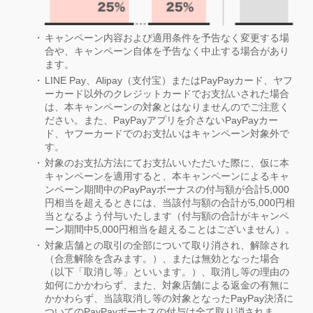
キャンペーン内容および適用条件を予告なく変更する場
合や、キャンペーン自体を予告なく中止する場合があり
ます。
LINE Pay、Alipay（支付宝）またはPayPayカード、ヤフ
ーカード以外のクレジットカードでお支払いされた場合
は、本キャンペーンの対象とはなりませんのでご注意く
ださい。また、PayPayアプリを介さないPayPayカー
ド、ヤフーカードでのお支払いはキャンペーン対象外で
す。
対象のお支払方法にてお支払いいただいた際に、仮に本
キャンペーンを適用すると、本キャンペーンによるキャ
ンペーン期間中のPayPayボーナスの付与額が合計5,000
円相当を超えるときには、当該付与額の合計が5,000円相
当となるよう付与いたします（付与額の合計がキャンペ
ーン期間中5,000円相当を超えることはございません）。
対象店舗との取引の全部について取り消され、解除され
（合意解除を含みます。）、または無効となった場合
（以下「取消し等」といいます。）、取消し等の理由の
如何にかかわらず、また、対象店舗による返金の有無に
かかわらず、当該取消し等の対象となったPayPay決済に
ついてのPayPayボーナスの付与は全て取り消されま