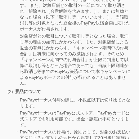
す。 また、対象店舗との取引の一部について取り消さ
れ、解除され（合意解除を含みます。）、または無効と
なった場合（以下「取消し等」といいます。）、当該取
消し等の対象となった返金後のPayPay決済金額に応じた
ボーナスが付与されます。
対象店舗との取引について取消し等となった場合、取消
し等の理由の如何にかかわらず、また、対象店舗による
返金の有無にかかわらず、「キャンペーン期間中の付与
合計」は将来に向かってのみ減額されます。そのため、
「キャンペーン期間中の付与合計」が上限に到達して以
降に取消し等となった場合であっても、当該上限到達か
ら取消し等までのPayPay決済について本キャンペーンに
よるPayPayボーナスの付与が行われることはありませ
ん。
景品について
PayPayボーナス付与の際に、小数点以下は切り捨てとな
ります。
PayPayボーナスはPayPay公式ストア、PayPayカード公
式ストアでも利用可能です。出金・譲渡は不可となりま
す。
PayPayボーナスの付与は、原則として、対象のお支払い
方法によるお支払いの翌日から起算して30日後に実施い