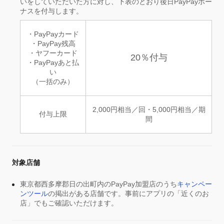
いをしていただいた方に対し、下表のとおり後日PayPayボー
ナスを付与します。
・PayPayカード
・PayPay残高
・ヤフーカード
20％付与
・PayPayあと払
い
（一括のみ）
2,000円相当／回・5,000円相当／期
付与上限
間
対象店舗
東京都西多摩郡日の出町内のPayPay加盟店のうち
キャンペー
ンツール
の掲出がある店舗です。事前にアプリの「近くのお
店」でもご確認いただけます。