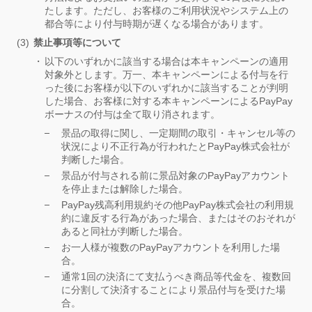
たします。ただし、お客様のご利用状況やシステム上の
都合等により付与時期が遅くなる場合があります。
禁止事項等について
以下のいずれかに該当する場合は本キャンペーンの適用
対象外とします。万一、本キャンペーンによる付与を行
った後にお客様が以下のいずれかに該当することが判明
した場合、お客様に対する本キャンペーンによるPayPay
ボーナスの付与は全て取り消されます。
景品の取得に関し、一定期間の取引・キャンセル等の
状況により不正行為が行われたとPayPay株式会社が
判断した場合。
景品が付与される前に景品対象のPayPayアカウント
を停止または解除した場合。
PayPay残高利用規約その他PayPay株式会社の利用規
約に違反する行為があった場合、またはそのおそれが
あると同社が判断した場合。
お一人様が複数のPayPayアカウントを利用した場
合。
通常1回の決済にて支払うべき商品等代金を、複数回
に分割して決済することにより景品付与を受けた場
合。