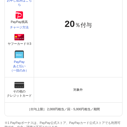
お申し込みはこち
ら
20
PayPay残高
％付与
チャージ方法
ヤフーカード※3
PayPay
あと払い
（一括のみ）
対象外
その他の
クレジットカード
［付与上限］ 2,000円相当／回・5,000円相当／期間
※1 PayPayボーナスは、PayPay公式ストア、PayPayカード公式ストアでも利用可