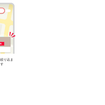
に絞り込ま
ます