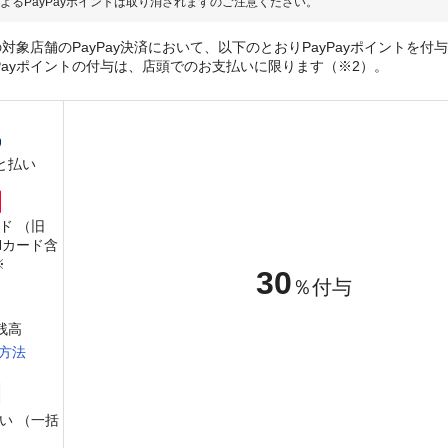
よるPayPayポイントは取り消されますのご注意ください。
対象店舗のPayPay決済において、以下のとおりPayPayポイントを付
yPayポイントの付与は、店頭でのお支払いに限ります（※2）。
と払い
ード （旧
PANカード含
※
30
％付与
y残高
方法
い （一括
）