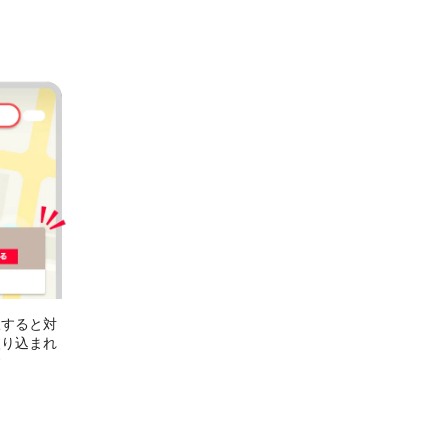
択すると対
絞り込まれ
す