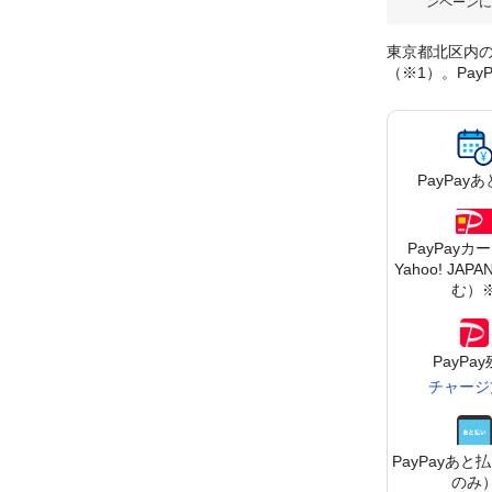
ンペーンに
東京都北区内の
（※1）。Pa
PayPay
あ
PayPayカ
Yahoo! JA
む）
PayPa
チャージ
PayPay
あと払
のみ