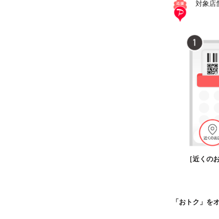
対象店
［近くの
「おトク」を