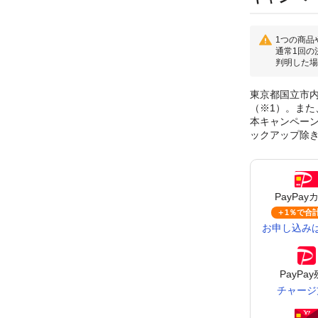
1つの商品
通常1回の
判明した場
東京都国立市内
（※1）。また
本キャンペーンに
ックアップ除
PayPay
＋1％で
合計
お申し込み
PayPa
チャージ