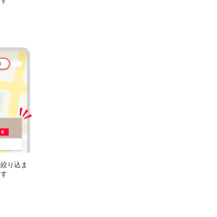
ます
に絞り込ま
ます