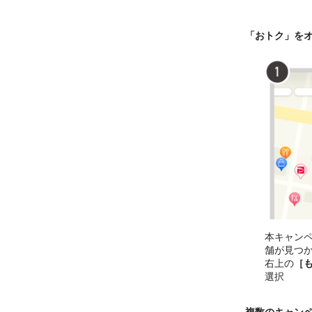
「おトク」を
本キャン
舗が見つ
右上の
［
選択
複数のキャン