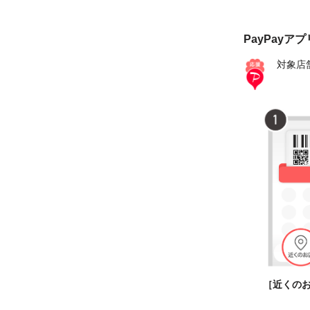
PayPayア
対象店
［近くの