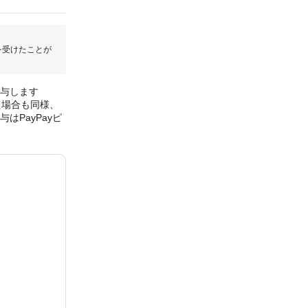
を受けたことが
付与します
た場合も同様、
はPayPayピ