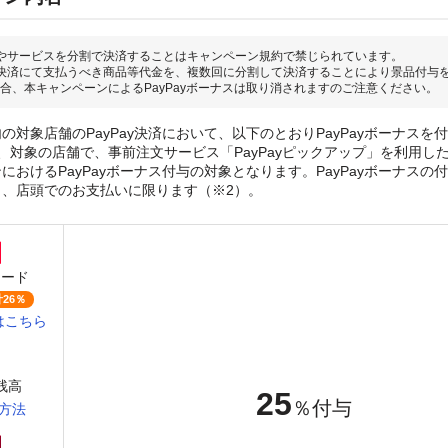
やサービスを分割で決済することはキャンペーン規約で禁じられています。
決済にて支払うべき商品等代金を、複数回に分割して決済することにより景品付与
合、本キャンペーンによるPayPayボーナスは取り消されますのご注意ください。
の対象店舗のPayPay決済において、以下のとおりPayPayボーナスを
、対象の店舗で、事前注文サービス「PayPayピックアップ」を利用し
おけるPayPayボーナス付与の対象となります。PayPayボーナスの付与
き、店頭でのお支払いに限ります（※2）。
カード
26％
はこちら
y残高
25
％付与
方法