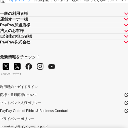
キャンペーン
武蔵村山市でPayPay！最大30％戻ってくるキャンペーン！
ときにはそれらも適用されますが、1回のお支払いについ
てのPayPayボーナスの付与率は、合計で支払額の66.5％
一般の利用者様
が上限です（仮にそれぞれ適用すると合計66.5％を超え
店舗オーナー様
る場合は、本キャンペーンによる付与分が縮減されま
PayPay加盟店様
す）。ただし、上記上限は、マイナポイント付与期間中
法人のお客様
（2020年9月1日～2021年12月31日）のお支払いに適用
自治体の担当者様
されるものであり、2022年1月1日以降は変更予定です。
PayPay株式会社
最新情報をチェック！
お知らせ
サポート
利用規約・ガイドライン
商標・登録商標について
ソフトバンク人権ポリシー
PayPay Code of Ethics & Business Conduct
プライバシーポリシー
ユーザープライバシーについて