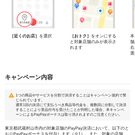
［近くのお店］
を選択
［おトク］
をオンにする
本
と対象店舗のみが表示さ
舗
れます
右
選
キャンペーン内容
1つの商品やサービスを分割で決済することはキャンペーン規約で禁
じられています。
通常1回の決済にて支払うべき商品等代金を、複数回に分割して決済
することにより景品付与を受けたことが判明した場合、本キャンペ
ーンによるPayPayボーナスは取り消されますのご注意ください。
東京都武蔵村山市内の対象店舗のPayPay決済において、以下のと
おりPayPayボーナスを付与します（※1）。また、対象の店舗