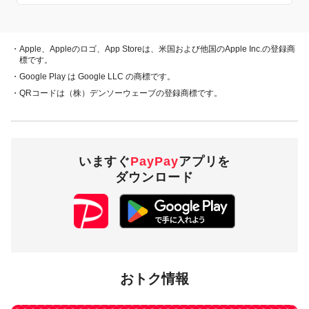
概要
キャンペーン期間中、対象店舗で、PayPay残高、ヤフーカー
ド、PayPayあと払い（一括のみ）でお支払いをしていただい
・Apple、Appleのロゴ、App Storeは、米国および他国のApple Inc.の登録商
た方に対し、下表のとおり後日PayPayボーナスを付与しま
標です。
す。
・Google Play は Google LLC の商標です。
・QRコードは（株）デンソーウェーブの登録商標です。
・PayPay残高
・ヤフーカード
30％付与
・PayPayあと払
い
（一括のみ）
いますぐ
PayPay
アプリを
ダウンロード
3,000円相当／回・10,000円相当／
付与上限
月
対象店舗
おトク情報
東京都武蔵村山市内のPayPay加盟店のうち
キャンペーンツー
ル
の掲出がある店舗です。事前にアプリの「近くのお店」で