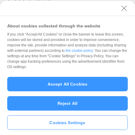
ユーザーセキュリティについて
ウェブサイト利用規約
反社会的勢力に対する方針
About cookies collected through the website
キャンペーン内容および適用条件を予告なく変更する場
勧誘方針
合や、キャンペーン自体を予告なく中止する場合があり
If you click "Accept All Cookies" or close the banner to leave this screen,
cookies will be stored and provided in order to improve convenience,
ます。
マネロン等基本方針
improve the site, provide information and analyze data (including sharing
LINE Pay、Alipay（支付宝）またはヤフーカード以外の
カスタマーハラスメントに関する当社の考え方
with external partners) according to
the cookie policy
. You can change the
クレジットカードでお支払いされた場合は、本キャンペ
settings at any time from "Cookie Settings" in Privacy Policy. You can
ーンの対象とはなりませんのでご注意ください。また、
change app tracking preferences using the advertisement identifier from
PayPayアプリを介さないヤフーカードでのお支払いはキ
OS settings.
ャンペーン対象外です。
対象のお支払方法にてお支払いいただいた際に、仮に本
キャンペーンを適用すると、本キャンペーンによる1カ月
Accept All Cookies
当たりのPayPayボーナスの付与額が合計10,000円相当を
© PayPay Corporation
超えるときには、当該付与額の合計が10,000円相当とな
るよう付与いたします（付与額の合計が1カ月当たり
Reject All
10,000円相当を超えることはございません）。
対象店舗との取引の全部又は一部について取り消され、
解除され（合意解除を含みます。）、または無効となっ
Cookies Settings
た場合（以下「取消し等」といいます。）、取消し等の
いますぐ
PayPayアプリ
をダウンロ
理由の如何にかかわらず、また、対象店舗による返金の
ード
＞＞