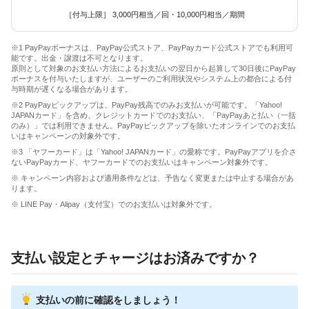
［付与上限］ 3,000円相当／回・10,000円相当／期間
※1 PayPayボーナスは、PayPay公式ストア、PayPayカード公式ストアでも利用可
能です。出金・譲渡は不可となります。
原則として対象のお支払い方法によるお支払いの翌日から起算して30日後にPayPay
ボーナスを付与いたしますが、ユーザーのご利用状況やシステム上の都合による付
与時期が遅くなる場合があります。
※2 PayPayピックアップは、PayPay残高でのみお支払いが可能です。「Yahoo!
JAPANカード」を含め、クレジットカードでのお支払い、「PayPayあと払い（一括
のみ）」では利用できません。PayPayピックアップを除いたオンラインでのお支払
いはキャンペーンの対象外です。
※3 「ヤフーカード」は「Yahoo! JAPANカード」の愛称です。PayPayアプリを介さ
ないPayPayカード、ヤフーカードでのお支払いはキャンペーン対象外です。
※ キャンペーン内容および適用条件などは、予告なく変更または中止する場合があ
ります。
※ LINE Pay・Alipay（支付宝）でのお支払いは対象外です。
支払い設定とチャージはお済みですか？
支払いの前に確認をしましょう！