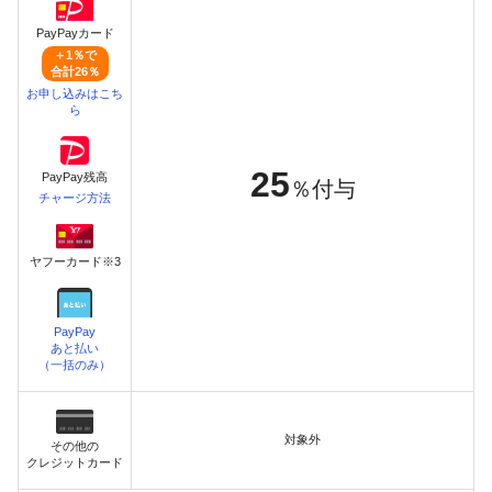
PayPayカード
＋1％で
合計26％
お申し込みはこち
ら
25
PayPay残高
％付与
チャージ方法
ヤフーカード※3
PayPay
あと払い
（一括のみ）
対象外
その他の
クレジットカード