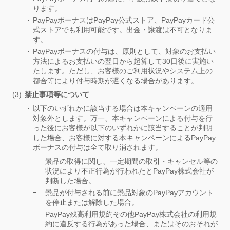
ります。
PayPayボーナスはPayPay公式ストア、PayPayカード公
式ストアでも利用可能です。出金・譲渡は不可となりま
す。
PayPayボーナスの付与は、原則として、対象のお支払い
方法によるお支払いの翌日から起算して30日後に実施い
たします。ただし、お客様のご利用状況やシステム上の
都合等により付与時期が遅くなる場合があります。
禁止事項等について
以下のいずれかに該当する場合は本キャンペーンの適用
対象外とします。万一、本キャンペーンによる付与を行
った後にお客様が以下のいずれかに該当することが判明
した場合、お客様に対する本キャンペーンによるPayPay
ボーナスの付与は全て取り消されます。
景品の取得に関し、一定期間の取引・キャンセル等の
状況により不正行為が行われたとPayPay株式会社が
判断した場合。
景品が付与される前に景品対象のPayPayアカウント
を停止または解除した場合。
PayPay残高利用規約その他PayPay株式会社の利用規
約に違反する行為があった場合、またはそのおそれが