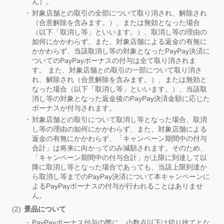
ん）。
対象店舗との取引の全部について取り消され、解除され
（合意解除を含みます。）、または無効となった場合
（以下「取消し等」といいます。）、取消し等の理由の
如何にかかわらず、また、対象店舗による返金の有無に
かかわらず、当該取消し等の対象となったPayPay決済に
ついてのPayPayボーナスの付与は全て取り消されま
す。 また、対象店舗との取引の一部について取り消さ
れ、解除され（合意解除を含みます。）、または無効と
なった場合（以下「取消し等」といいます。）、当該取
消し等の対象となった返金後のPayPay決済金額に応じた
ボーナスが付与されます。
対象店舗との取引について取消し等となった場合、取消
し等の理由の如何にかかわらず、また、対象店舗による
返金の有無にかかわらず、「キャンペーン期間中の付与
合計」は将来に向かってのみ減額されます。そのため、
「キャンペーン期間中の付与合計」が上限に到達して以
降に取消し等となった場合であっても、当該上限到達か
ら取消し等までのPayPay決済について本キャンペーンに
よるPayPayボーナスの付与が行われることはありませ
ん。
景品について
PayPayボーナス付与の際に、小数点以下は切り捨てとな