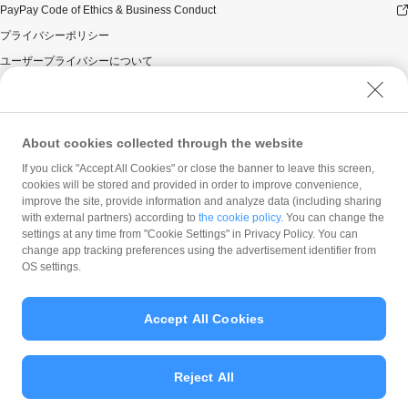
PayPay Code of Ethics & Business Conduct
プライバシーポリシー
ユーザープライバシーについて
ユーザーセキュリティについて
ウェブサイト利用規約
反社会的勢力に対する方針
About cookies collected through the website
勧誘方針
If you click "Accept All Cookies" or close the banner to leave this screen,
cookies will be stored and provided in order to improve convenience,
マネロン等基本方針
improve the site, provide information and analyze data (including sharing
カスタマーハラスメントに関する当社の考え方
with external partners) according to
the cookie policy
. You can change the
settings at any time from "Cookie Settings" in Privacy Policy. You can
change app tracking preferences using the advertisement identifier from
OS settings.
Accept All Cookies
© PayPay Corporation
Reject All