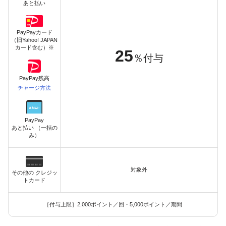
あと払い
PayPayカード
（旧Yahoo! JAPAN
カード含む）※
25
％付与
PayPay残高
チャージ方法
PayPay
あと払い （一括の
み）
対象外
その他の クレジッ
トカード
［付与上限］2,000ポイント／回・5,000ポイント／期間