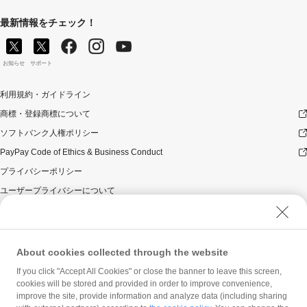
最新情報をチェック！
お知らせ
サポート
利用規約・ガイドライン
商標・登録商標について
ソフトバンク人権ポリシー
PayPay Code of Ethics & Business Conduct
プライバシーポリシー
ユーザープライバシーについて
ユーザーセキュリティについて
ウェブサイト利用規約
反社会的勢力に対する方針
About cookies collected through the website
勧誘方針
If you click "Accept All Cookies" or close the banner to leave this screen,
cookies will be stored and provided in order to improve convenience,
マネロン等基本方針
improve the site, provide information and analyze data (including sharing
カスタマーハラスメントに関する当社の考え方