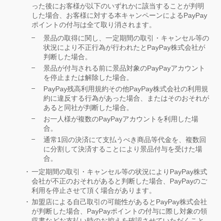
った後にお客様が以下のいずれかに該当することが判明
した場合、お客様に対する本キャンペーンによるPayPay
ポイントの付与は全て取り消されます。
景品の取得に関し、一定期間の取引・キャンセル等の
状況により不正行為が行われたとPayPay株式会社が
判断した場合。
景品が付与される前に景品対象のPayPayアカウント
を停止または解除した場合。
PayPay残高利用規約その他PayPay株式会社の利用規
約に違反する行為があった場合、またはそのおそれが
あると同社が判断した場合。
お一人様が複数のPayPayアカウントを利用した場
合。
通常1回の決済にて支払うべき商品等代金を、複数回
に分割して決済することにより景品付与を受けた場
合。
一定期間の取引・キャンセル等の状況によりPayPay株式
会社が不正のおそれがあると判断した場合、PayPayのご
利用を停止させて頂く場合があります。
加盟店による自己取引の可能性があるとPayPay株式会社
が判断した場合、PayPayポイントの付与に際し対象の領
収書などお支払い時のお控えを確認させていただくこと