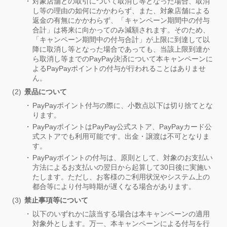
対象店舗との取引について取消し等となった場合、取消
し等の理由の如何にかかわらず、また、対象店舗による
返金の有無にかかわらず、「キャンペーン期間中の付与
合計」は将来に向かってのみ減額されます。そのため、
「キャンペーン期間中の付与合計」が上限に到達して以
降に取消し等となった場合であっても、当該上限到達か
ら取消し等までのPayPay決済について本キャンペーンに
よるPayPayポイントの付与が行われることはありませ
ん。
景品について
PayPayポイント付与の際に、小数点以下は切り捨てとな
ります。
PayPayポイントはPayPay公式ストア、PayPayカード公
式ストアでも利用可能です。出金・譲渡は不可となりま
す。
PayPayポイントの付与は、原則として、対象のお支払い
方法によるお支払いの翌日から起算して30日後に実施い
たします。ただし、お客様のご利用状況やシステム上の
都合等により付与時期が遅くなる場合があります。
禁止事項等について
以下のいずれかに該当する場合は本キャンペーンの適用
対象外とします。万一、本キャンペーンによる付与を行