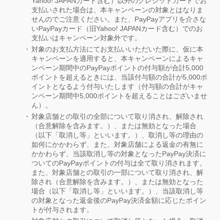
Yahoo! JAPANカード含む）以外のクレジットカードでお
支払いされた場合は、本キャンペーンの対象とはなりま
せんのでご注意ください。また、PayPayアプリを介さな
いPayPayカード（旧Yahoo! JAPANカード含む）でのお
支払いはキャンペーン対象外です。
対象のお支払方法にてお支払いいただいた際に、仮に本
キャンペーンを適用すると、本キャンペーンによるキャ
ンペーン期間中のPayPayポイントの付与額が合計5,000
ポイントを超えるときには、当該付与額の合計が5,000ポ
イントとなるよう付与いたします（付与額の合計がキャ
ンペーン期間中5,000ポイントを超えることはございませ
ん）。
対象店舗との取引の全部について取り消され、解除され
（合意解除を含みます。）、または無効となった場合
（以下「取消し等」といいます。）、取消し等の理由の
如何にかかわらず、また、対象店舗による返金の有無に
かかわらず、当該取消し等の対象となったPayPay決済に
ついてのPayPayポイントの付与は全て取り消されます。
また、対象店舗との取引の一部について取り消され、解
除され（合意解除を含みます。）、または無効となった
場合（以下「取消し等」といいます。）、当該取消し等
の対象となった返金後のPayPay決済金額に応じたポイン
トが付与されます。