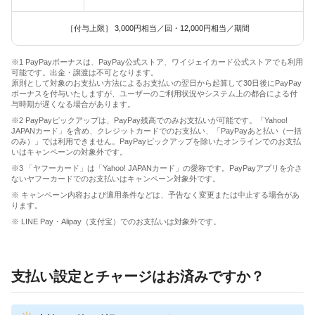
［付与上限］ 3,000円相当／回・12,000円相当／期間
※1 PayPayボーナスは、PayPay公式ストア、ワイジェイカード公式ストアでも利用
可能です。出金・譲渡は不可となります。
原則として対象のお支払い方法によるお支払いの翌日から起算して30日後にPayPay
ボーナスを付与いたしますが、ユーザーのご利用状況やシステム上の都合による付
与時期が遅くなる場合があります。
※2 PayPayピックアップは、PayPay残高でのみお支払いが可能です。「Yahoo!
JAPANカード」を含め、クレジットカードでのお支払い、「PayPayあと払い（一括
のみ）」では利用できません。PayPayピックアップを除いたオンラインでのお支払
いはキャンペーンの対象外です。
※3 「ヤフーカード」は「Yahoo! JAPANカード」の愛称です。PayPayアプリを介さ
ないヤフーカードでのお支払いはキャンペーン対象外です。
※ キャンペーン内容および適用条件などは、予告なく変更または中止する場合があ
ります。
※ LINE Pay・Alipay（支付宝）でのお支払いは対象外です。
支払い設定とチャージはお済みですか？