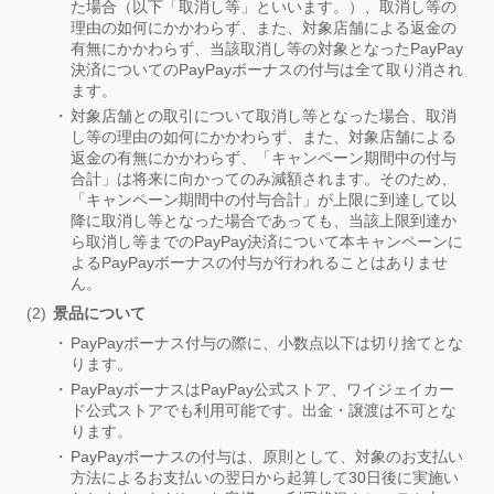
た場合（以下「取消し等」といいます。）、取消し等の
理由の如何にかかわらず、また、対象店舗による返金の
有無にかかわらず、当該取消し等の対象となったPayPay
決済についてのPayPayボーナスの付与は全て取り消され
ます。
対象店舗との取引について取消し等となった場合、取消
し等の理由の如何にかかわらず、また、対象店舗による
返金の有無にかかわらず、「キャンペーン期間中の付与
合計」は将来に向かってのみ減額されます。そのため、
「キャンペーン期間中の付与合計」が上限に到達して以
降に取消し等となった場合であっても、当該上限到達か
ら取消し等までのPayPay決済について本キャンペーンに
よるPayPayボーナスの付与が行われることはありませ
ん。
景品について
PayPayボーナス付与の際に、小数点以下は切り捨てとな
ります。
PayPayボーナスはPayPay公式ストア、ワイジェイカー
ド公式ストアでも利用可能です。出金・譲渡は不可とな
ります。
PayPayボーナスの付与は、原則として、対象のお支払い
方法によるお支払いの翌日から起算して30日後に実施い