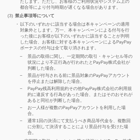
たします。ただし、お客様のご利用状況やシステム上の
都合等により付与時期が遅くなる場合があります。
禁止事項等について
以下のいずれかに該当する場合は本キャンペーンの適用
対象外とします。万一、本キャンペーンによる付与を行
った後にお客様が以下のいずれかに該当することが判明
した場合、お客様に対する本キャンペーンによるPayPay
ボーナスの付与は全て取り消されます。
景品の取得に関し、一定期間の取引・キャンセル等の
状況により不正行為が行われたとPayPay株式会社が
判断した場合。
景品が付与される前に景品対象のPayPayアカウント
を停止または解除した場合。
PayPay残高利用規約その他PayPay株式会社の利用規
約に違反する行為があった場合、またはそのおそれが
あると同社が判断した場合。
お一人様が複数のPayPayアカウントを利用した場
合。
通常1回の決済にて支払うべき商品等代金を、複数回
に分割して決済することにより景品付与を受けた場
合。