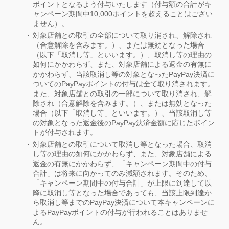
ポイントとなるよう付与いたします（付与額の合計がキ
ャンペーン期間中10,000ポイントを超えることはござい
ません）。
対象店舗との取引の全部について取り消され、解除され
（合意解除を含みます。）、または無効となった場合
（以下「取消し等」といいます。）、取消し等の理由の
如何にかかわらず、また、対象店舗による返金の有無に
かかわらず、当該取消し等の対象となったPayPay決済に
ついてのPayPayポイントの付与は全て取り消されます。
また、対象店舗との取引の一部について取り消され、解
除され（合意解除を含みます。）、または無効となった
場合（以下「取消し等」といいます。）、当該取消し等
の対象となった返金後のPayPay決済金額に応じたポイン
トが付与されます。
対象店舗との取引について取消し等となった場合、取消
し等の理由の如何にかかわらず、また、対象店舗による
返金の有無にかかわらず、「キャンペーン期間中の付与
合計」は将来に向かってのみ減額されます。そのため、
「キャンペーン期間中の付与合計」が上限に到達して以
降に取消し等となった場合であっても、当該上限到達か
ら取消し等までのPayPay決済について本キャンペーンに
よるPayPayポイントの付与が行われることはありませ
ん。