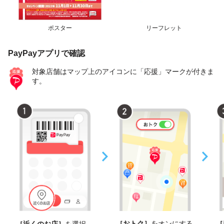
ポスター
リーフレット
PayPayアプリで確認
対象店舗はマップ上のアイコンに「応援」マークが付きま
す。
［おトク］
をオンにする
［
［近くのお店］
を選択