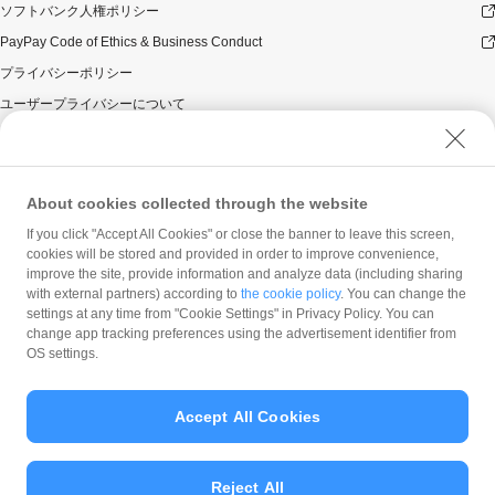
ソフトバンク人権ポリシー
PayPay Code of Ethics & Business Conduct
プライバシーポリシー
ユーザープライバシーについて
ユーザーセキュリティについて
ウェブサイト利用規約
反社会的勢力に対する方針
About cookies collected through the website
勧誘方針
If you click "Accept All Cookies" or close the banner to leave this screen,
cookies will be stored and provided in order to improve convenience,
マネロン等基本方針
improve the site, provide information and analyze data (including sharing
カスタマーハラスメントに関する当社の考え方
with external partners) according to
the cookie policy
. You can change the
settings at any time from "Cookie Settings" in Privacy Policy. You can
change app tracking preferences using the advertisement identifier from
OS settings.
Accept All Cookies
© PayPay Corporation
Reject All