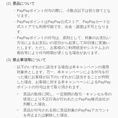
景品について
PayPayポイント付与の際に、小数点以下は切り捨てとな
ります。
PayPayポイントはPayPay公式ストア、PayPayカード公
式ストアでも利用可能です。出金・譲渡は不可となりま
す。
PayPayポイントの付与は、原則として、対象のお支払い
方法によるお支払いの翌日から起算して30日後に実施い
たします。ただし、お客様のご利用状況やシステム上の
都合等により付与時期が遅くなる場合があります。
禁止事項等について
以下のいずれかに該当する場合は本キャンペーンの適用
対象外とします。万一、本キャンペーンによる付与を行
った後にお客様が以下のいずれかに該当することが判明
した場合、お客様に対する本キャンペーンによるPayPay
ポイントの付与は全て取り消されます。
景品の取得に関し、一定期間の取引・キャンセル等の
状況により不正行為が行われたとPayPay株式会社が
判断した場合。
景品が付与される前に景品対象のPayPayアカウント
を停止または解除した場合。