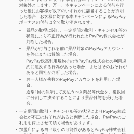
対象外とします。万一、本キャンペーンによる付与を行
った後にお客様が以下のいずれかに該当することが判明
した場合、お客様に対する本キャンペーンによるPayPay
ボーナスの付与は全て取り消されます。
景品の取得に関し、一定期間の取引・キャンセル等の
状況により不正行為が行われたとPayPay株式会社が
判断した場合。
景品が付与される前に景品対象のPayPayアカウント
を停止または解除した場合。
PayPay残高利用規約その他PayPay株式会社の利用規
約に違反する行為があった場合、またはそのおそれが
あると同社が判断した場合。
お一人様が複数のPayPayアカウントを利用した場
合。
通常1回の決済にて支払うべき商品等代金を、複数回
に分割して決済することにより景品付与を受けた場
合。
一定期間の取引・キャンセル等の状況によりPayPay株式
会社が不正のおそれがあると判断した場合、PayPayのご
利用を停止させて頂く場合があります。
加盟店による自己取引の可能性があるとPayPay株式会社