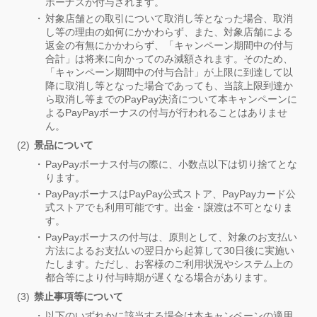
ボーナスが付与されます。
対象店舗との取引について取消し等となった場合、取消
し等の理由の如何にかかわらず、また、対象店舗による
返金の有無にかかわらず、「キャンペーン期間中の付与
合計」は将来に向かってのみ減額されます。そのため、
「キャンペーン期間中の付与合計」が上限に到達して以
降に取消し等となった場合であっても、当該上限到達か
ら取消し等までのPayPay決済について本キャンペーンに
よるPayPayボーナスの付与が行われることはありませ
ん。
景品について
PayPayボーナス付与の際に、小数点以下は切り捨てとな
ります。
PayPayボーナスはPayPay公式ストア、PayPayカード公
式ストアでも利用可能です。出金・譲渡は不可となりま
す。
PayPayボーナスの付与は、原則として、対象のお支払い
方法によるお支払いの翌日から起算して30日後に実施い
たします。ただし、お客様のご利用状況やシステム上の
都合等により付与時期が遅くなる場合があります。
禁止事項等について
以下のいずれかに該当する場合は本キャンペーンの適用