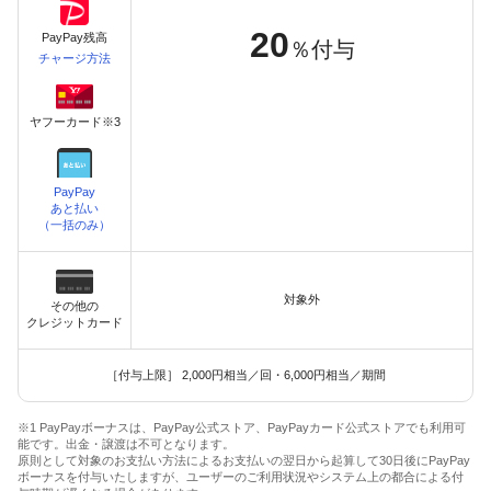
20
PayPay残高
％付与
チャージ方法
ヤフーカード※3
PayPay
あと払い
（一括のみ）
対象外
その他の
クレジットカード
［付与上限］ 2,000円相当／回・6,000円相当／期間
※1 PayPayボーナスは、PayPay公式ストア、PayPayカード公式ストアでも利用可
能です。出金・譲渡は不可となります。
原則として対象のお支払い方法によるお支払いの翌日から起算して30日後にPayPay
ボーナスを付与いたしますが、ユーザーのご利用状況やシステム上の都合による付