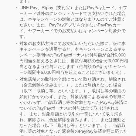
ます。
LINE Pay、Alipay（支付宝）またはPayPayカード、ヤフ
ーカード以外のクレジットカードでお支払いされた場合
は、本キャンペーンの対象とはなりませんのでご注意く
ださい。また、PayPayアプリを介さないPayPayカー
ド、ヤフーカードでのお支払いはキャンペーン対象外で
す。
対象のお支払方法にてお支払いいただいた際に、仮に本
キャンペーンを適用すると、本キャンペーンによるキャ
ンペーン期間中のPayPayボーナスの付与額が合計6,000
円相当を超えるときには、当該付与額の合計が6,000円相
当となるよう付与いたします（付与額の合計がキャンペ
ーン期間中6,000円相当を超えることはございません）。
対象店舗との取引の全部について取り消され、解除され
（合意解除を含みます。）、または無効となった場合
（以下「取消し等」といいます。）、取消し等の理由の
如何にかかわらず、また、対象店舗による返金の有無に
かかわらず、当該取消し等の対象となったPayPay決済に
ついてのPayPayボーナスの付与は全て取り消されま
す。 また、対象店舗との取引の一部について取り消さ
れ、解除され（合意解除を含みます。）、または無効と
なった場合（以下「取消し等」といいます。）、当該取
消し等の対象となった返金後のPayPay決済金額に応じた