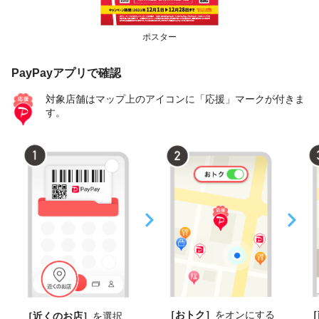
ポスター
PayPayアプリで確認
対象店舗はマップ上のアイコンに「応援」マークが付きま
す。
［おトク］
をオンにする
［
［近くのお店］
を選択