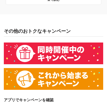
キャンペーン主催者
PayPay株式会社 Uber Eats Japan 合同会社
概要
その他のおトクなキャンペーン
キャンペーン期間中、PayPayアプリ内の「 Uber Eats 」ア
イコン（ミニアプリ）を経由して、キャンペーン対象ストア
においてPayPay残高でお支払いをしていただいた方に対し、
下表のとおり後日PayPayボーナスを付与します。
PayPay残高
10％付与
・PayPayカード ・ヤフー
カード ・PayPayあと払い
対象外
（一括のみ） ・その他のク
レジットカード
1,000円相当／回、3,000円
付与上限
アプリでキャンペーンを確認
相当／期間