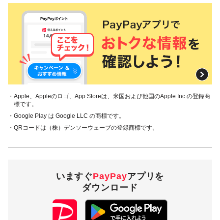
対象ストア
本キャンペーン対象ストアは、Uber Eats（ミニアプリ）で
す。
対象の支払方法
・Apple、Appleのロゴ、App Storeは、米国および他国のApple Inc.の登録商
標です。
本キャンペーンの対象のお支払方法は、PayPay残高で、その
・Google Play は Google LLC の商標です。
他のお支払方法は対象外です。
・QRコードは（株）デンソーウェーブの登録商標です。
注意事項
キャンペーンの適用について
いますぐ
PayPay
アプリを
ダウンロード
「概要」欄記載の対象の取引以外の取引には適用されま
せん。
本キャンペーン、PayPay利用特典及びPayPay株式会社
が同時開催する他の総付キャンペーンの中で、付与され