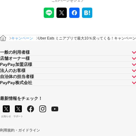
このページをシェア
た場合（以下「取消し等」といいます。）、取消し等の
理由の如何にかかわらず、また、対象店舗による返金の
有無にかかわらず、当該取消し等の対象となったPayPay
決済についてのPayPayボーナスの付与は全て取り消され
ます。
対象店舗との取引について取消し等となった場合、取消
キャンペーン
Uber Eats ミニアプリで最大10％戻ってくる！キャンペーン
し等の理由の如何にかかわらず、また、対象店舗による
返金の有無にかかわらず、「キャンペーン期間中の付与
一般の利用者様
合計」は将来に向かってのみ減額されます。そのため、
店舗オーナー様
「キャンペーン期間中の付与合計」が上限に到達して以
降に取消し等となった場合であっても、当該上限到達か
PayPay加盟店様
ら取消し等までのPayPay決済について本キャンペーンに
法人のお客様
よるPayPayボーナスの付与が行われることはありませ
自治体の担当者様
ん。
PayPay株式会社
景品について
PayPayボーナス付与の際に、小数点以下は切り捨てとな
最新情報をチェック！
ります。
PayPayボーナスはPayPay公式ストア、PayPayカード公
式ストアでも利用可能です。出金・譲渡は不可となりま
お知らせ
サポート
す。
PayPayボーナスの付与は、原則として、対象のお支払方
利用規約・ガイドライン
法によるお支払いの翌日から起算して30日後に実施いた