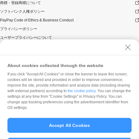
商標・登録商標について
します。ただし、お客様のご利用状況やシステム上の都
合等により付与時期が遅くなる場合があります。
ソフトバンク人権ポリシー
禁止事項等について
PayPay Code of Ethics & Business Conduct
以下のいずれかに該当する場合は本キャンペーンの適用
プライバシーポリシー
対象外とします。万一、本キャンペーンによる付与を行
ユーザープライバシーについて
った後にお客様が以下のいずれかに該当することが判明
した場合、お客様に対する本キャンペーンによるPayPay
ユーザーセキュリティについて
ボーナスの付与は全て取り消されます。
ウェブサイト利用規約
景品の取得に関し、一定期間の取引・キャンセル等の
反社会的勢力に対する方針
状況により不正行為が行われたとPayPay株式会社が
About cookies collected through the website
判断した場合。
勧誘方針
If you click "Accept All Cookies" or close the banner to leave this screen,
景品が付与される前に景品対象のPayPayアカウント
cookies will be stored and provided in order to improve convenience,
マネロン等基本方針
を停止または解除した場合。
improve the site, provide information and analyze data (including sharing
カスタマーハラスメントに関する当社の考え方
with external partners) according to
the cookie policy
. You can change the
PayPay残高利用規約その他PayPay株式会社の利用規
settings at any time from "Cookie Settings" in Privacy Policy. You can
約に違反する行為があった場合、またはそのおそれが
change app tracking preferences using the advertisement identifier from
あると同社が判断した場合。
OS settings.
お一人様が複数のPayPayアカウントを利用した場
合。
通常1回の決済にて支払うべき商品等代金を、複数回
Accept All Cookies
に分割して決済することにより景品付与を受けた場
© PayPay Corporation
合。