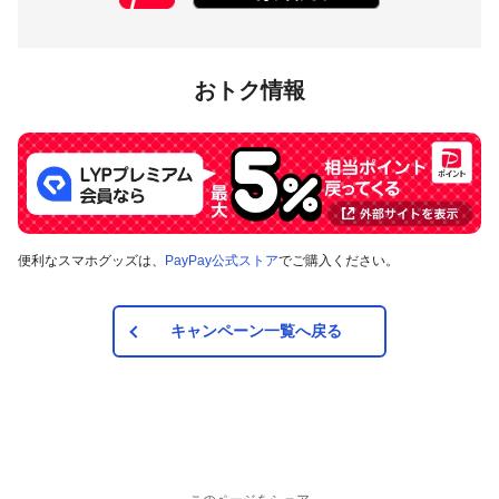
るPayPayボーナスの額が最大となるものが適用されま
す。PayPay株式会社が指定する場合を除き、それらが重
複適用されることはありません。
本キャンペーンが適用される場合に、同時開催する他の
おトク情報
総付キャンペーンの適用条件を満たすときにはそれらも
適用されますが、1回のお支払いについてのPayPayボー
ナスの付与率は、合計で支払額の66.5％が上限です（仮
にそれぞれ適用すると合計66.5％を超える場合は、本キ
ャンペーンによる付与分が縮減されます）。ただし、上
記上限は、マイナポイント付与期間中（2020年9月1日～
2022年3月31日）のお支払いに適用されるものであり、
2022年4月1日以降は変更予定です。
便利なスマホグッズは、
PayPay公式ストア
でご購入ください。
キャンペーン内容および適用条件を予告なく変更する場
合や、キャンペーン自体を予告なく中止する場合があり
ます。
キャンペーン一覧へ戻る
対象のお支払方法にてお支払いいただいた際に、仮に本
キャンペーンを適用すると、本キャンペーンによるキャ
ンペーン期間中のPayPayボーナスの付与額が合計3,000
円相当を超えるときには、当該付与額の合計が3,000円相
当となるよう付与いたします（付与額の合計がキャンペ
ーン期間中3,000円相当を超えることはございません）。
対象店舗との取引の全部又は一部について取り消され、
解除され（合意解除を含みます。）、または無効となっ