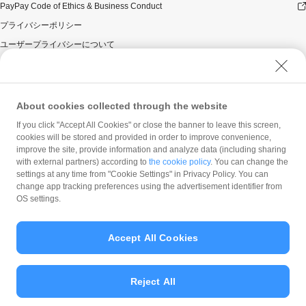
PayPay Code of Ethics & Business Conduct
プライバシーポリシー
ユーザープライバシーについて
ユーザーセキュリティについて
ウェブサイト利用規約
反社会的勢力に対する方針
About cookies collected through the website
勧誘方針
If you click "Accept All Cookies" or close the banner to leave this screen,
cookies will be stored and provided in order to improve convenience,
マネロン等基本方針
improve the site, provide information and analyze data (including sharing
カスタマーハラスメントに関する当社の考え方
with external partners) according to
the cookie policy
. You can change the
settings at any time from "Cookie Settings" in Privacy Policy. You can
change app tracking preferences using the advertisement identifier from
OS settings.
Accept All Cookies
© PayPay Corporation
Reject All