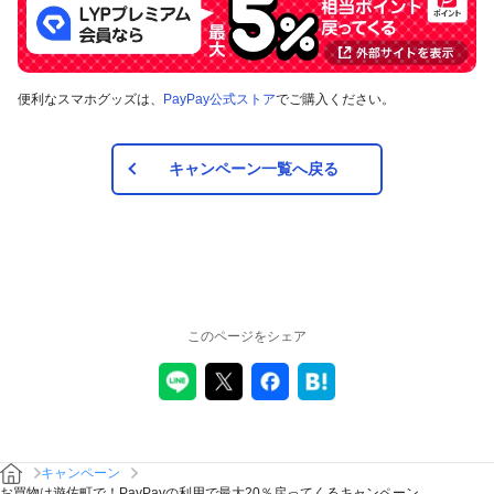
対象の支払方法
便利なスマホグッズは、
PayPay公式ストア
でご購入ください。
本キャンペーンの対象のお支払方法は、PayPay残高、ヤフー
カード、PayPayあと払い（一括のみ）で、その他のお支払方
法は対象外です。また、オンラインでのお支払いはPayPayピ
キャンペーン一覧へ戻る
ックアップのみ対象で、それ以外は対象外です。
注意事項
キャンペーンの適用について
このページをシェア
本キャンペーン、PayPay利用特典及びPayPay株式会社
が同時開催する他の総付キャンペーンの中で、付与され
るPayPayボーナスの額が最大となるものが適用されま
す。PayPay株式会社が指定する場合を除き、それらが重
複適用されることはありません。
本キャンペーンが適用される場合に、PayPay株式会社が
同時開催する他の総付キャンペーンの適用条件を満たす
キャンペーン
ときにはそれらも適用されますが、1回のお支払いについ
お買物は遊佐町で！PayPayの利用で最大20％戻ってくるキャンペーン