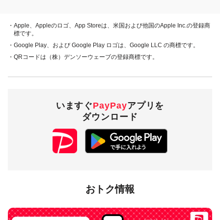
概要
・Apple、Appleのロゴ、App Storeは、米国および他国のApple Inc.の登録商
キャンペーン期間中、対象店舗で、PayPay残高、ヤフーカー
標です。
ド、PayPayあと払い（一括のみ）でお支払いをしていただい
・Google Play、および Google Play ロゴは、Google LLC の商標です。
た方に対し、下表のとおり後日PayPayボーナスを付与しま
・QRコードは（株）デンソーウェーブの登録商標です。
す。
・PayPay残高 ・ヤフーカード
20％付与
・PayPayあと払い
（一括のみ）
いますぐ
PayPay
アプリを
ダウンロード
4,000円相当／回・
付与上限
10,000円相当／月
対象店舗
おトク情報
山形県飽海郡遊佐町内のPayPay加盟店のうち
キャンペーンツ
ール
の掲出がある店舗です。事前にアプリの「近くのお店」
でもご確認いただけます。