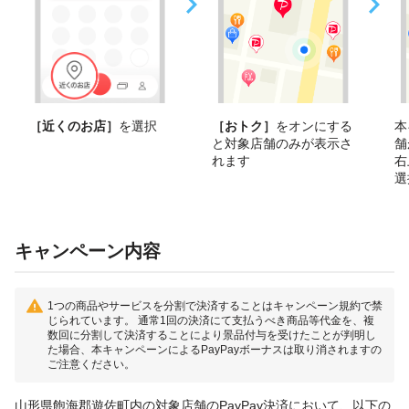
［近くのお店］
を選択
［おトク］
をオンにする
本
と対象店舗のみが表示さ
舗
れます
右
選
キャンペーン内容
1つの商品やサービスを分割で決済することはキャンペーン規約で禁
じられています。 通常1回の決済にて支払うべき商品等代金を、複
数回に分割して決済することにより景品付与を受けたことが判明し
た場合、本キャンペーンによるPayPayボーナスは取り消されますの
ご注意ください。
山形県飽海郡遊佐町内の対象店舗のPayPay決済において、以下の