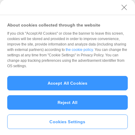
有無にかかわらず、当該取消し等の対象となったPayPay
ユーザーセキュリティについて
決済についてのPayPayボーナスの付与は全て取り消され
ウェブサイト利用規約
ます。
反社会的勢力に対する方針
対象店舗との取引について取消し等となった場合、取消
About cookies collected through the website
し等の理由の如何にかかわらず、また、対象店舗による
勧誘方針
If you click "Accept All Cookies" or close the banner to leave this screen,
返金の有無にかかわらず、「月間付与合計」は将来に向
cookies will be stored and provided in order to improve convenience,
マネロン等基本方針
かってのみ減額されます。そのため、「月間付与合計」
improve the site, provide information and analyze data (including sharing
が上限に到達して以降に取消し等となった場合であって
カスタマーハラスメントに関する当社の考え方
with external partners) according to
the cookie policy
. You can change the
も、当該上限到達から取消し等までのPayPay決済につい
settings at any time from "Cookie Settings" in Privacy Policy. You can
て本キャンペーンによるPayPayボーナスの付与が行われ
change app tracking preferences using the advertisement identifier from
ることはありません。
OS settings.
景品について
PayPayボーナス付与の際に、小数点以下は切り捨てとな
Accept All Cookies
ります。
© PayPay Corporation
PayPayボーナスはPayPay公式ストア、ワイジェイカー
ド公式ストアでも利用可能です。出金・譲渡は不可とな
Reject All
ります。
PayPayボーナスの付与は、原則として、対象のお支払い
方法によるお支払いの翌日から起算して30日後に実施い
Cookies Settings
たします。ただし、お客様のご利用状況やシステム上の
いますぐ
PayPayアプリ
をダウンロ
都合等により付与時期が遅くなる場合があります。
ード
＞＞