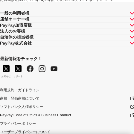
てのPayPayボーナスの付与率は、合計で支払額の66.5％
が上限です（仮にそれぞれ適用すると合計66.5％を超え
一般の利用者様
る場合は、本キャンペーンによる付与分が縮減されま
店舗オーナー様
す）。ただし、上記上限は、マイナポイント付与期間中
PayPay加盟店様
（2020年9月1日～2021年9月30日）のお支払いに適用さ
法人のお客様
れるものであり、2021年10月1日以降は変更予定です。
自治体の担当者様
キャンペーン内容および適用条件を予告なく変更する場
PayPay株式会社
合や、キャンペーン自体を予告なく中止する場合があり
ます。
ヤフーカード以外のクレジットカードでお支払いされた
最新情報をチェック！
場合は、本キャンペーンの対象とはなりませんのでご注
意ください。また、PayPayアプリを介さないヤフーカー
ドでのお支払いはキャンペーン対象外です。
お知らせ
サポート
対象のお支払方法にてお支払いいただいた際に、仮に本
キャンペーンを適用すると、本キャンペーンによる1カ月
利用規約・ガイドライン
当たりのPayPayボーナスの付与額が合計10,000円相当を
商標・登録商標について
超えるときには、当該付与額の合計が10,000円相当とな
るよう付与いたします（付与額の合計が1カ月当たり
ソフトバンク人権ポリシー
10,000円相当を超えることはございません）。
PayPay Code of Ethics & Business Conduct
対象店舗との取引の全部又は一部について取り消され、
解除され（合意解除を含みます。）、または無効となっ
プライバシーポリシー
た場合（以下「取消し等」といいます。）、取消し等の
ユーザープライバシーについて
理由の如何にかかわらず、また、対象店舗による返金の