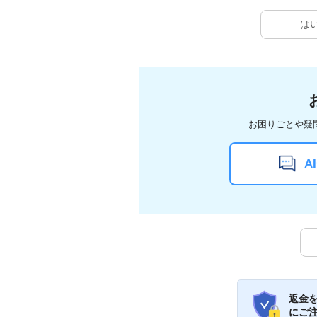
は
お困りごとや疑
A
返金
にご