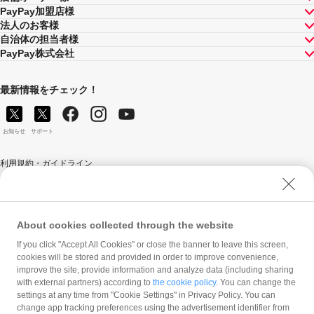
PayPay加盟店様
法人のお客様
自治体の担当者様
PayPay株式会社
最新情報をチェック！
お知らせ
サポート
利用規約・ガイドライン
商標・登録商標について
ソフトバンク人権ポリシー
PayPay Code of Ethics & Business Conduct
About cookies collected through the website
プライバシーポリシー
If you click "Accept All Cookies" or close the banner to leave this screen,
cookies will be stored and provided in order to improve convenience,
ユーザープライバシーについて
improve the site, provide information and analyze data (including sharing
ユーザーセキュリティについて
with external partners) according to
the cookie policy
. You can change the
settings at any time from "Cookie Settings" in Privacy Policy. You can
ウェブサイト利用規約
change app tracking preferences using the advertisement identifier from