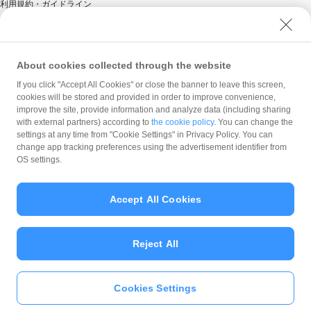
利用規約・ガイドライン
商標・登録商標について
ソフトバンク人権ポリシー
PayPay Code of Ethics & Business Conduct
About cookies collected through the website
プライバシーポリシー
If you click "Accept All Cookies" or close the banner to leave this screen,
cookies will be stored and provided in order to improve convenience,
ユーザープライバシーについて
improve the site, provide information and analyze data (including sharing
ユーザーセキュリティについて
with external partners) according to
the cookie policy
. You can change the
settings at any time from "Cookie Settings" in Privacy Policy. You can
ウェブサイト利用規約
change app tracking preferences using the advertisement identifier from
反社会的勢力に対する方針
OS settings.
勧誘方針
マネロン等基本方針
Accept All Cookies
カスタマーハラスメントに関する当社の考え方
Reject All
Cookies Settings