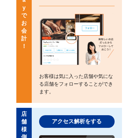
a
y
で
お
会
計
！
お客様は気に入った店舗や気にな
る店舗をフォローすることができ
ます。
店
アクセス解析をする
舗
様
側