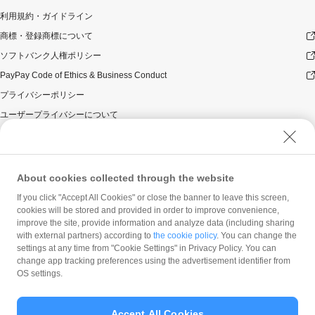
利用規約・ガイドライン
商標・登録商標について
ソフトバンク人権ポリシー
PayPay Code of Ethics & Business Conduct
プライバシーポリシー
ユーザープライバシーについて
ユーザーセキュリティについて
ウェブサイト利用規約
反社会的勢力に対する方針
About cookies collected through the website
勧誘方針
If you click "Accept All Cookies" or close the banner to leave this screen,
cookies will be stored and provided in order to improve convenience,
マネロン等基本方針
improve the site, provide information and analyze data (including sharing
カスタマーハラスメントに関する当社の考え方
with external partners) according to
the cookie policy
. You can change the
settings at any time from "Cookie Settings" in Privacy Policy. You can
change app tracking preferences using the advertisement identifier from
OS settings.
Accept All Cookies