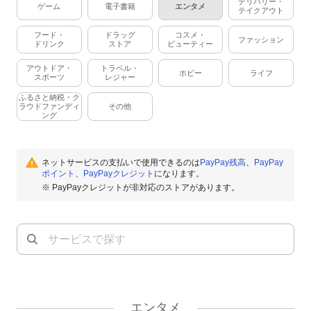
デリバリー・
ゲーム
電子書籍
エンタメ
テイクアウト
フード・
ドラッグ
コスメ・
ファッション
ドリンク
ストア
ビューティー
アウトドア・
トラベル・
ホビー
ライフ
スポーツ
レジャー
ふるさと納税・ク
ラウドファンディ
その他
ング
ネットサービスの支払いで使用できるのは
PayPay残高
、
PayPay
ポイント
、
PayPayクレジット
になります。
※ PayPayクレジットが非対応のストアがあります。
エンタメ