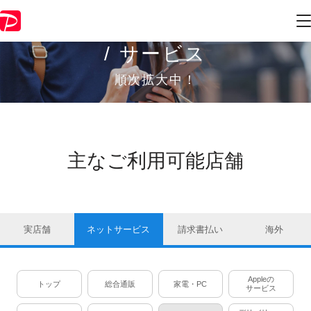
PayPayが使えるお店
/ サービス
順次拡大中！
主なご利用可能店舗
実店舗
ネットサービス
請求書払い
海外
Appleの
トップ
総合通販
家電・PC
サービス