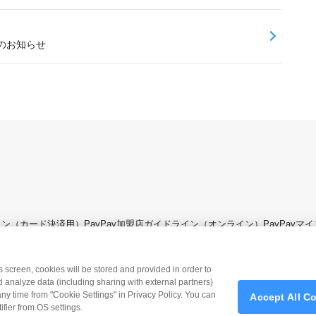
のお知らせ
ライン（カード決済用）
PayPay加盟店ガイドライン（オンライン）
PayPay
is screen, cookies will be stored and provided in order to
 analyze data (including sharing with external partners)
any time from "Cookie Settings" in Privacy Policy. You can
Accept All C
fier from OS settings.