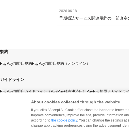
2026.06.18
早期振込サービス関連規約の一部改定
規約
PayPay加盟店規約
PayPay加盟店規約（オンライン）
ガイドライン
PayPay加盟店ガイドライン（PayPay残高決済用）
PayPay加盟店ガイド
About cookies collected through the website
If you click "Accept All Cookies" or close the banner to leave th
improve convenience, improve the site, provide information and
according to
the cookie policy
. You can change the settings at 
change app tracking preferences using the advertisement identi