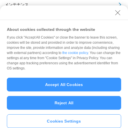
メンテナンス
アーカイブ
About cookies collected through the website
If you click "Accept All Cookies" or close the banner to leave this screen,
cookies will be stored and provided in order to improve convenience,
improve the site, provide information and analyze data (including sharing
with external partners) according to
the cookie policy
. You can change the
規約
settings at any time from "Cookie Settings" in Privacy Policy. You can
ガイドライン
change app tracking preferences using the advertisement identifier from
OS settings.
最新情報をチェック！
Accept All Cookies
加盟店サポート
Reject All
Cookies Settings