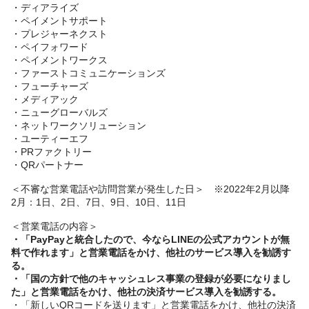
・ディアライズ
・ペイメントサポート
・プレジャーネクスト
・ペイフォワード
・ペイメントワークス
・ファーストコミュニケーションズ
・フューチャーズ
・メディアック
・ニューグローバルズ
・ネットワークソリューション
・ユーティーエフ
・PRファクトリー
・QRパートナー
＜不審な営業電話や訪問営業が発生した日＞ ※2022年2月以降
2月：1日、2日、7日、9日、10日、11日
＜営業電話の内容＞
・「PayPayと統合したので、今ならLINEの公式アカウントが無
料で作れます」と営業電話をかけ、他社のサービス導入を勧誘す
る。
・「国の方針で他のキャッシュレス事業の登録が必要になりまし
た」と営業電話をかけ、他社の決済サービス導入を勧誘する。
・「新しいQRコードを送ります」と営業電話をかけ、他社の決済