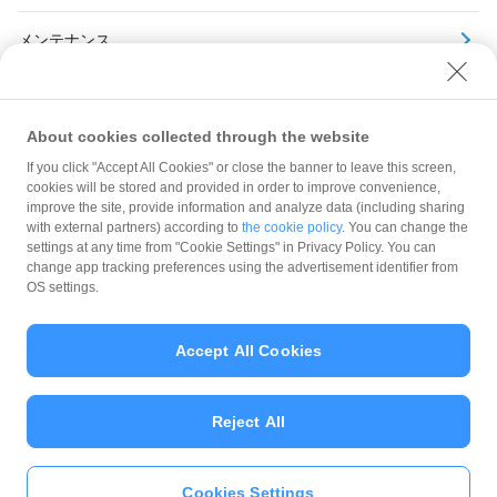
メンテナンス
アーカイブ
About cookies collected through the website
If you click "Accept All Cookies" or close the banner to leave this screen,
cookies will be stored and provided in order to improve convenience,
improve the site, provide information and analyze data (including sharing
with external partners) according to
the cookie policy
. You can change the
規約
settings at any time from "Cookie Settings" in Privacy Policy. You can
ガイドライン
change app tracking preferences using the advertisement identifier from
OS settings.
最新情報をチェック！
Accept All Cookies
加盟店サポート
Reject All
Cookies Settings