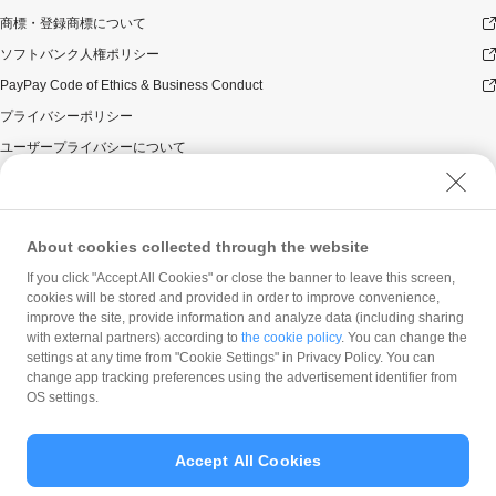
商標・登録商標について
ソフトバンク人権ポリシー
PayPay Code of Ethics & Business Conduct
プライバシーポリシー
ユーザープライバシーについて
ユーザーセキュリティについて
ウェブサイト利用規約
反社会的勢力に対する方針
About cookies collected through the website
勧誘方針
If you click "Accept All Cookies" or close the banner to leave this screen,
cookies will be stored and provided in order to improve convenience,
マネロン等基本方針
improve the site, provide information and analyze data (including sharing
カスタマーハラスメントに関する当社の考え方
with external partners) according to
the cookie policy
. You can change the
settings at any time from "Cookie Settings" in Privacy Policy. You can
change app tracking preferences using the advertisement identifier from
OS settings.
Accept All Cookies
© PayPay Corporation