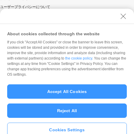
ユーザープライバシーについて
ユーザーセキュリティについて
ウェブサイト利用規約
反社会的勢力に対する方針
About cookies collected through the website
勧誘方針
If you click "Accept All Cookies" or close the banner to leave this screen,
cookies will be stored and provided in order to improve convenience,
マネロン等基本方針
improve the site, provide information and analyze data (including sharing
カスタマーハラスメントに関する当社の考え方
with external partners) according to
the cookie policy
. You can change the
settings at any time from "Cookie Settings" in Privacy Policy. You can
change app tracking preferences using the advertisement identifier from
OS settings.
Accept All Cookies
© PayPay Corporation
Reject All
Cookies Settings
いますぐ
PayPayアプリ
をダウンロ