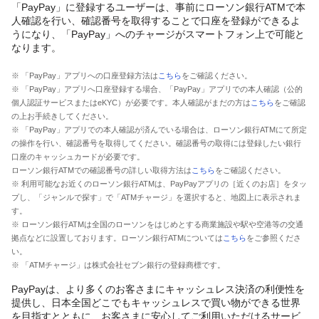
「PayPay」に登録するユーザーは、事前にローソン銀行ATMで本
人確認を行い、確認番号を取得することで口座を登録ができるよ
うになり、「PayPay」へのチャージがスマートフォン上で可能と
なります。
※ 「PayPay」アプリへの口座登録方法は
こちら
をご確認ください。
※ 「PayPay」アプリへ口座登録する場合、「PayPay」アプリでの本人確認（公的
個人認証サービスまたはeKYC）が必要です。本人確認がまだの方は
こちら
をご確認
の上お手続きしてください。
※ 「PayPay」アプリでの本人確認が済んでいる場合は、ローソン銀行ATMにて所定
の操作を行い、確認番号を取得してください。確認番号の取得には登録したい銀行
口座のキャッシュカードが必要です。
ローソン銀行ATMでの確認番号の詳しい取得方法は
こちら
をご確認ください。
※ 利用可能なお近くのローソン銀行ATMは、PayPayアプリの［近くのお店］をタッ
プし、「ジャンルで探す」で「ATMチャージ」を選択すると、地図上に表示されま
す。
※ ローソン銀行ATMは全国のローソンをはじめとする商業施設や駅や空港等の交通
拠点などに設置しております。ローソン銀行ATMについては
こちら
をご参照くださ
い。
※ 「ATMチャージ」は株式会社セブン銀行の登録商標です。
PayPayは、より多くのお客さまにキャッシュレス決済の利便性を
提供し、日本全国どこでもキャッシュレスで買い物ができる世界
を目指すとともに、お客さまに安心してご利用いただけるサービ