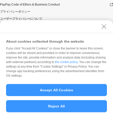
PayPay Code of Ethics & Business Conduct
プライバシーポリシー
ユーザープライバシーについて
ユーザーセキュリティについて
ウェブサイト利用規約
反社会的勢力に対する方針
About cookies collected through the website
勧誘方針
If you click "Accept All Cookies" or close the banner to leave this screen,
cookies will be stored and provided in order to improve convenience,
マネロン等基本方針
improve the site, provide information and analyze data (including sharing
カスタマーハラスメントに関する当社の考え方
with external partners) according to
the cookie policy
. You can change the
settings at any time from "Cookie Settings" in Privacy Policy. You can
change app tracking preferences using the advertisement identifier from
OS settings.
Accept All Cookies
© PayPay Corporation
Reject All