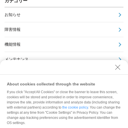
カテゴリー
お知らせ
障害情報
機能情報
メンテナンス
アーカイブ
About cookies collected through the website
If you click "Accept All Cookies" or close the banner to leave this screen,
cookies will be stored and provided in order to improve convenience,
improve the site, provide information and analyze data (including sharing
with external partners) according to
the cookie policy
. You can change the
規約
settings at any time from "Cookie Settings" in Privacy Policy. You can
ガイドライン
change app tracking preferences using the advertisement identifier from
OS settings.