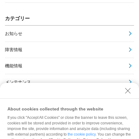
カテゴリー
お知らせ
障害情報
機能情報
メンテナンス
アーカイブ
About cookies collected through the website
If you click "Accept All Cookies" or close the banner to leave this screen,
cookies will be stored and provided in order to improve convenience,
improve the site, provide information and analyze data (including sharing
with external partners) according to
the cookie policy
. You can change the
規約