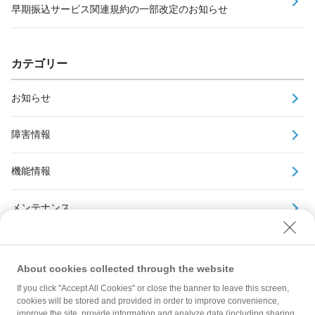
早期振込サービス関連規約の一部改定のお知らせ
カテゴリー
お知らせ
障害情報
機能情報
メンテナンス
アーカイブ
About cookies collected through the website
If you click "Accept All Cookies" or close the banner to leave this screen,
cookies will be stored and provided in order to improve convenience,
improve the site, provide information and analyze data (including sharing