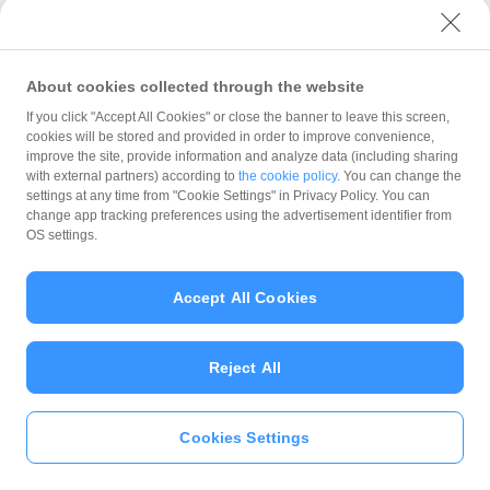
顧客単価176％！老舗スーパーの給料日前を狙った
PayPayクーポン活用術
About cookies collected through the website
スーパーいせみつさん
If you click "Accept All Cookies" or close the banner to leave this screen,
cookies will be stored and provided in order to improve convenience,
電話取材
小売
関東
シニアオーナー向け
improve the site, provide information and analyze data (including sharing
PayPayクーポン
with external partners) according to
the cookie policy
. You can change the
settings at any time from "Cookie Settings" in Privacy Policy. You can
change app tracking preferences using the advertisement identifier from
OS settings.
Accept All Cookies
Reject All
紙とデジタルのいいとこ取りで集客を強化！PayPayだ
からできる方法
Cookies Settings
株式会社チヨダさん
企業インタビュー
小売
関東