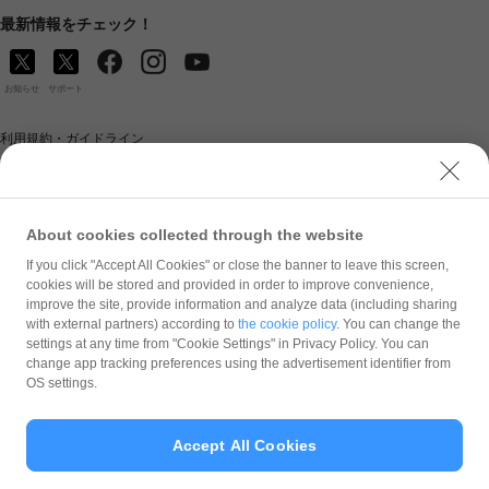
最新情報をチェック！
お知らせ
サポート
利用規約・ガイドライン
商標・登録商標について
ソフトバンク人権ポリシー
PayPay Code of Ethics & Business Conduct
About cookies collected through the website
プライバシーポリシー
If you click "Accept All Cookies" or close the banner to leave this screen,
cookies will be stored and provided in order to improve convenience,
ユーザープライバシーについて
improve the site, provide information and analyze data (including sharing
ユーザーセキュリティについて
with external partners) according to
the cookie policy
. You can change the
settings at any time from "Cookie Settings" in Privacy Policy. You can
ウェブサイト利用規約
change app tracking preferences using the advertisement identifier from
OS settings.
反社会的勢力に対する方針
勧誘方針
Accept All Cookies
マネロン等基本方針
カスタマーハラスメントに関する当社の考え方