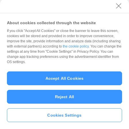
シュレス顧客の獲得による売上向上と、現金管理や経理業務の効
率化という二つの大きなメリットをもたらす強力なツールです。
About cookies collected through the website
初期費用はゼロで、スマートフォン一台あれば十分です。
If you click "Accept All Cookies" or close the banner to leave this screen,
cookies will be stored and provided in order to improve convenience,
improve the site, provide information and analyze data (including sharing
決済手数料というコストはかかりますが、それを補って余りある
with external partners) according to
the cookie policy
. You can change the
リターンが期待できるはずです。もし導入を迷っているのであれ
settings at any time from "Cookie Settings" in Privacy Policy. You can
change app tracking preferences using the advertisement identifier from
ば、まずはぜひお申し込みから始めてみてください。
OS settings.
事業のスタートダッシュに！0円で始められるQRコード決済を
チ
Accept All Cookies
ェック
Reject All
＼ QRコード決済利用シェアNo.1※／
Cookies Settings
いま一番使われているQR決済だから、集客アップにつな
がります。