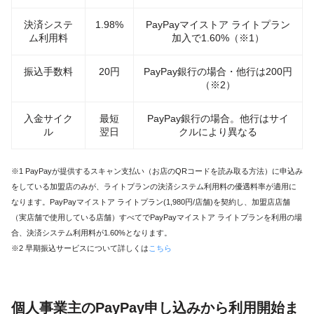
決済システ
1.98%
PayPayマイストア ライトプラン
ム利用料
加入で1.60%（※1）
振込手数料
20円
PayPay銀行の場合・他行は200円
（※2）
入金サイク
最短
PayPay銀行の場合。他行はサイ
ル
翌日
クルにより異なる
※1 PayPayが提供するスキャン支払い（お店のQRコードを読み取る方法）に申込み
をしている加盟店のみが、ライトプランの決済システム利用料の優遇料率が適用に
なります。PayPayマイストア ライトプラン(1,980円/店舗)を契約し、加盟店店舗
（実店舗で使用している店舗）すべてでPayPayマイストア ライトプランを利用の場
合、決済システム利用料が1.60%となります。
※2 早期振込サービスについて詳しくは
こちら
個人事業主のPayPay申し込みから利用開始ま