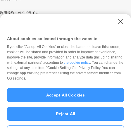
利用規約・ガイドライン
商標・登録商標について
ソフトバンク人権ポリシー
PayPay Code of Ethics & Business Conduct
About cookies collected through the website
プライバシーポリシー
If you click "Accept All Cookies" or close the banner to leave this screen,
cookies will be stored and provided in order to improve convenience,
ユーザープライバシーについて
improve the site, provide information and analyze data (including sharing
ユーザーセキュリティについて
with external partners) according to
the cookie policy
. You can change the
settings at any time from "Cookie Settings" in Privacy Policy. You can
ウェブサイト利用規約
change app tracking preferences using the advertisement identifier from
反社会的勢力に対する方針
OS settings.
勧誘方針
マネロン等基本方針
Accept All Cookies
カスタマーハラスメントに関する当社の考え方
Reject All