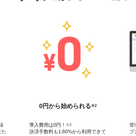
0円から始められる
※2
録
導入費用は0円！
管
※2
なた
決済手数料も1.60%から利用できて
プ