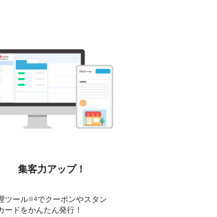
集客力アップ！
理ツール
でクーポンやスタン
※4
カードをかんたん発行！