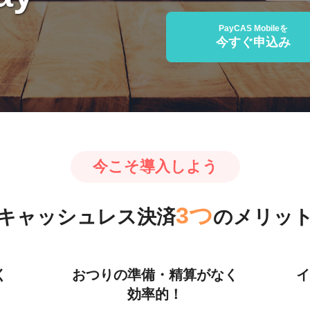
PayCAS Mobileを
今すぐ申込み
今こそ導入しよう
3つ
キャッシュレス決済
のメリッ
く
おつりの準備・精算がなく
イ
効率的！