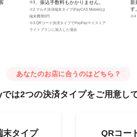
客
、振込手数料もかかりません。
新
※3
す
※2 マルチ決済端末タイプ(PayCAS Mobile)は
端末費用0円
※4
※3 QRコード決済タイプでPayPayマイストア
ライトプランに加入した場合
あなたのお店に合うのはどちら？
Payでは2つの決済タイプをご用意し
端末タイプ
QRコー