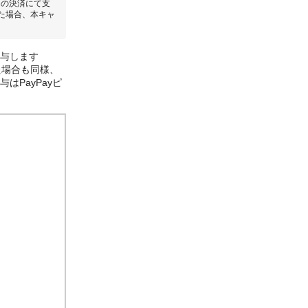
回の決済にて支
た場合、本キャ
付与します
た場合も同様、
はPayPayピ