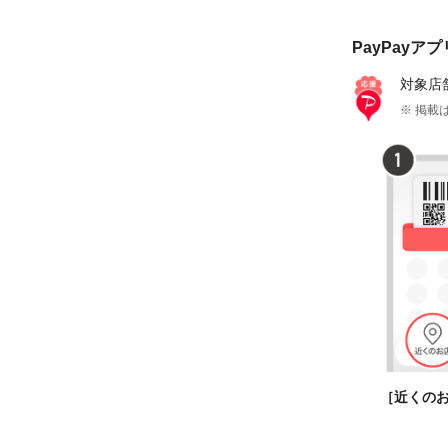
PayPayア
対象店
※ 掲載は
［近くの