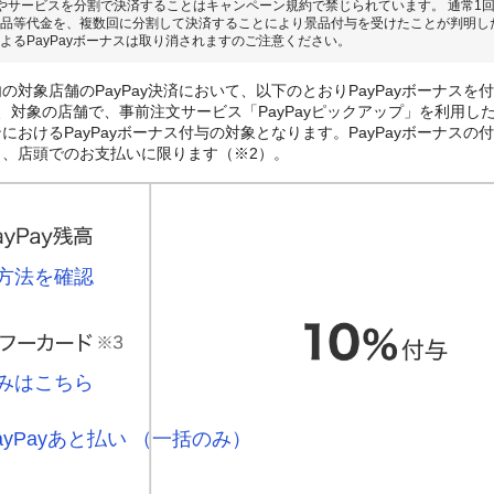
やサービスを分割で決済することはキャンペーン規約で禁じられています。 通常1
品等代金を、複数回に分割して決済することにより景品付与を受けたことが判明し
よるPayPayボーナスは取り消されますのご注意ください。
の対象店舗のPayPay決済において、以下のとおりPayPayボーナスを
、対象の店舗で、事前注文サービス「PayPayピックアップ」を利用し
おけるPayPayボーナス付与の対象となります。PayPayボーナスの付与
き、店頭でのお支払いに限ります（※2）。
方法を確認
みはこちら
ayPayあと払い （一括のみ）